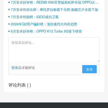
7月安卓好评榜：REDMI K90至尊版新机即夺冠 OPPO占据
半壁江山
7月安卓性价比榜：摩托罗拉称霸千元档 旗舰芯片全面下放
7月安卓性能榜：iQOO成功卫冕
2026年Q2用户偏好榜：涨价难挡大内存趋势
6月安卓好评榜：OPPO K13 Turbo 5G拿下榜首
登录
后才能评论
发表
评论列表 (
)