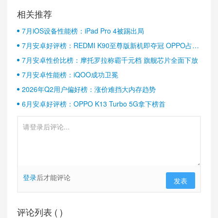
相关推荐
7月iOS设备性能榜：iPad Pro 4被踢出局
7月安卓好评榜：REDMI K90至尊版新机即夺冠 OPPO占据
半壁江山
7月安卓性价比榜：摩托罗拉称霸千元档 旗舰芯片全面下放
7月安卓性能榜：iQOO成功卫冕
2026年Q2用户偏好榜：涨价难挡大内存趋势
6月安卓好评榜：OPPO K13 Turbo 5G拿下榜首
登录
后才能评论
发表
评论列表 (
)