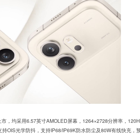
均采用6.57英寸AMOLED屏幕，1264×2728分辨率，120H
OIS光学防抖，支持IP68/IP69K防水防尘及80W有线快充，