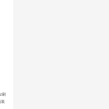
z刷
预装