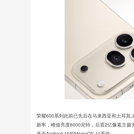
荣耀600系列此前已先后在马来西亚和土耳其上市，
新率，峰值亮度8000尼特，后置2亿像素主摄支持
基于Android 16的MagicOS 10系统。