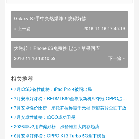
Galaxy S7手中突然爆炸！烧得好惨
« 上一篇
2016-11-16 17:45:19
大逆转！iPhone 6S免费换电池？苹果回应
2016-11-16 18:10:59
下一篇 »
相关推荐
7月iOS设备性能榜：iPad Pro 4被踢出局
7月安卓好评榜：REDMI K90至尊版新机即夺冠 OPPO占据
半壁江山
7月安卓性价比榜：摩托罗拉称霸千元档 旗舰芯片全面下放
7月安卓性能榜：iQOO成功卫冕
2026年Q2用户偏好榜：涨价难挡大内存趋势
6月安卓好评榜：OPPO K13 Turbo 5G拿下榜首