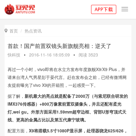
Toggl
navig
首页
热点资讯

首款！国产前置双镜头新旗舰亮相：逆天了
快科技
•
2016-11-16 18:05:09
•
阅读
3523
再过一个小时，vivo即将在水立方发布年度旗舰X9/X9 Plus，并
请来台湾人气男星彭于晏代言。赶在发布会之前，已经有微博网
友提前曝光了vivo X9的开箱照，一起感受一下。
据了解，
新机最大的亮点就是配备了2000万（与索尼联合研发的
IMX376传感器）+800万像素前置双摄像头，并且还配有柔光
灯,wei gu。外形方面采用1.59mm超窄边框、背部U形穹顶式天
线、更高的金属占比以及第五代康宁玻璃。
配置方面，
X9将搭载5.5寸1080P显示屏，处理器骁龙625/626，