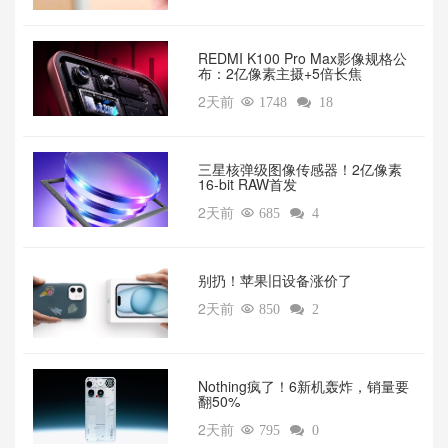
REDMI K100 Pro Max影像规格公
布：2亿像素主摄+5倍长焦
2天前

1748

18
三星核弹级图像传感器！2亿像素
16-bit RAW首发
2天前

685

4
别扔！苹果旧设备涨价了‌
2天前

850

2
‌Nothing疯了！6新机轰炸，销量要
翻50%‌
2天前

795

0