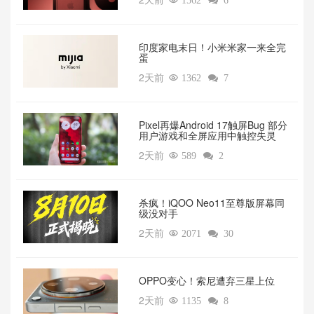

1562

6
印度家电末日！小米米家一来全完
蛋
2天前

1362

7
Pixel再爆Android 17触屏Bug 部分
用户游戏和全屏应用中触控失灵
2天前

589

2
杀疯！iQOO Neo11至尊版屏幕同
级没对手
2天前

2071

30
OPPO变心！索尼遭弃三星上位‌
2天前

1135

8