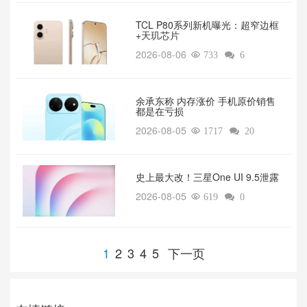
TCL P80系列新机曝光：超窄边框
+天玑芯片
2026-08-06

733

6
余承东称 内存涨价 手机原价销售
都是在亏损
2026-08-05

1717

20
‌史上最大改！三星One UI 9.5泄露
2026-08-05

619

0
1
2
3
4
5
下一页