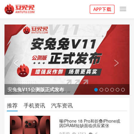
Toggl
navig
Previous
Next


安兔兔V11公测版正式发布
推荐
手机资讯
汽车资讯
曝iPhone 18 Pro和折叠iPhone或
因DRAM短缺面临供应紧张
2天前