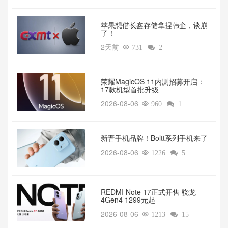
苹果想借长鑫存储拿捏韩企，谈崩
了！
2天前

731

2
荣耀MagicOS 11内测招募开启：
17款机型首批升级
2026-08-06

960

1
新晋手机品牌！Boltt系列手机来了
2026-08-06

1226

5
REDMI Note 17正式开售 骁龙
4Gen4 1299元起
2026-08-06

1213

15