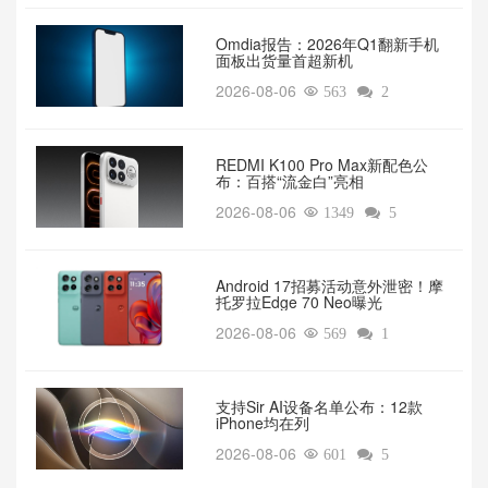
Omdia报告：2026年Q1翻新手机
面板出货量首超新机
2026-08-06

563

2
REDMI K100 Pro Max新配色公
布：百搭“流金白”亮相
2026-08-06

1349

5
Android 17招募活动意外泄密！摩
托罗拉Edge 70 Neo曝光
2026-08-06

569

1
支持Sir AI设备名单公布：12款
iPhone均在列
2026-08-06

601

5