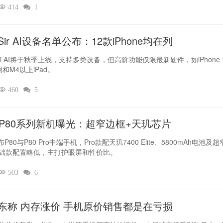

414

1
ir AI设备名单公布：12款iPhone均在列
iri AI将于秋季上线，支持多类设备，但高阶功能仅限最新硬件，如iPhone 
列和M4以上iPad。

460

5
L P80系列新机曝光：超窄边框+天玑芯片
布P80与P80 Pro中端手机，Pro款配天玑7400 Elite、5800mAh电池及
础款配置略低，主打护眼屏和性价比。

503

6
东称 内存涨价 手机原价销售都是在亏损