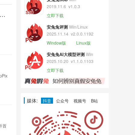
2019.11.6
v1.0.3
倍长
REDMI 
立即下载
焦
REDMI K1
安兔兔评测
Win/Linux
9070mAh电池
2025.11.14
v2.0.0.1192
Window版
Linux版
1小时前

10
安兔兔AI大模型评测
Win
2025.10.20
v1.1.0.1103
三星核弹级
立即下载
Pix
三星发布ISOC
技术，提升动
1小时前

96
媒体:
抖音
公众号
视频号
B站
别扔！苹果
并首
苹果上调美国T
次纳入谷歌Pix