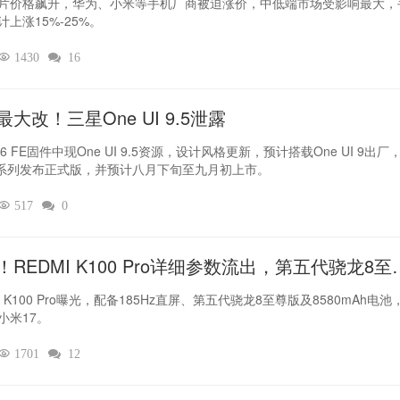
片价格飙升，华为、小米等手机厂商被迫涨价，中低端市场受影响最大，
计上涨15%-25%。

1430

16
最大改！三星One UI 9.5泄露
6 FE固件中现One UI 9.5资源，设计风格更新，预计搭载One UI 9出厂
7系列发布正式版，并预计八月下旬至九月初上市。

517

0
！REDMI K100 Pro详细参数流出，第五代骁龙8至
坐镇‌
I K100 Pro曝光，配备185Hz直屏、第五代骁龙8至尊版及8580mAh电池
小米17。

1701

12