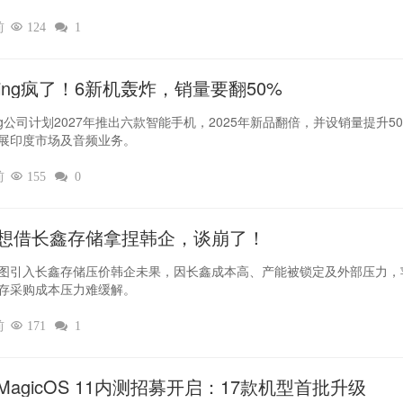
前

124

1
thing疯了！6新机轰炸，销量要翻50%‌
hing公司计划2027年推出六款智能手机，2025年新品翻倍，并设销量提升5
展印度市场及音频业务。
前

155

0
想借长鑫存储拿捏韩企，谈崩了！
图引入长鑫存储压价韩企未果，因长鑫成本高、产能被锁定及外部压力，
存采购成本压力难缓解。
前

171

1
MagicOS 11内测招募开启：17款机型首批升级