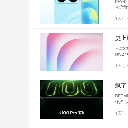
内存芯
均价预
1天前
‌史上
三星S2
随S2
1天前
疯了
系列
REDM
像接近
1天前