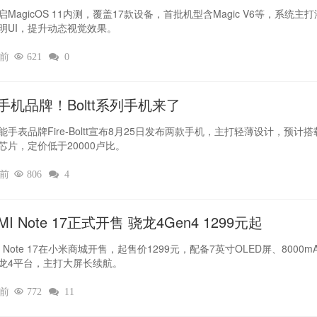
MagicOS 11内测，覆盖17款设备，首批机型含Magic V6等，系统主
明UI，提升动态视觉效果。
时前

621

0
手机品牌！Boltt系列手机来了
能手表品牌Fire-Boltt宣布8月25日发布两款手机，主打轻薄设计，预计搭
芯片，定价低于20000卢比。
时前

806

4
MI Note 17正式开售 骁龙4Gen4 1299元起
I Note 17在小米商城开售，起售价1299元，配备7英寸OLED屏、8000m
龙4平台，主打大屏长续航。
时前

772

11