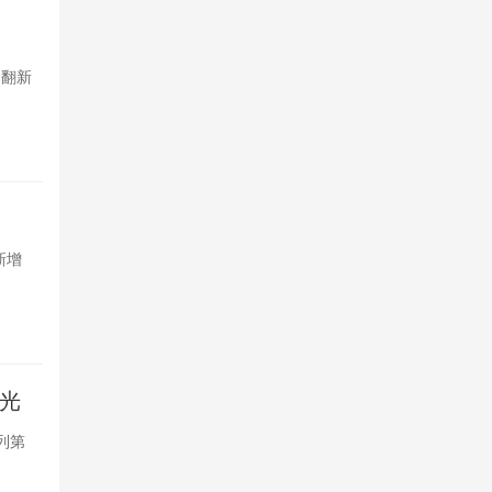
Omdia
，翻新
2026年一
市场成产能承接
22小时前

4
REDMI 
新增
REDMI K1
悬浮氛围灯环，
23小时前

9
曝光
Androi
系列第
摩托罗拉Edge
五款紧凑机型