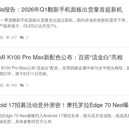
dia报告：2026年Q1翻新手机面板出货量首超新机
6年一季度翻新手机面板出货量首次超过新机，因内存涨价致新机需求下滑
产能承接方，OLED占比升至7%。
时前

437

2
MI K100 Pro Max新配色公布：百搭“流金白”亮相
I K100 Pro Max公布“流金白”配色，采用四曲金属中框与全平镜头模组，
围灯环，将于8月11日亮相。
时前

990

5
roid 17招募活动意外泄密！摩托罗拉Edge 70 Neo
Edge 70 Neo被曝列入Android 17测试名单，暗示其开发成熟，或成
凑机型，具体参数待官方公布。