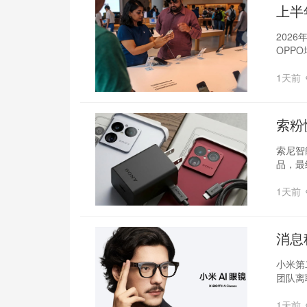
上半
择
202
OPP
1天前
索粉
索尼智
品，最
1天前
消息
小米第
团队离
1天前