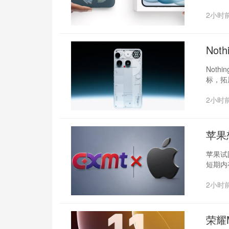
2小时
‌No
Not
标，拓
2小时
苹果
苹果试
短期内
2小时
荣耀