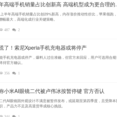
年高端手机销量占比创新高 高端机型成为更合理的
6年上半年高端手机销量占比创29%新高，内存涨价推动性价比，苹果领跑
O增幅最大，高端化成行业关键策略。

487

2
慌了！索尼Xperia手机充电器或将停产
能手机充电器或停产，爆料人过往准确，但官方未回应，用户可选用合规
终待官方确认。

356

1
称小米AI眼镜二代被卢伟冰按暂停键 官方否认
二代AI眼镜因外观设计不满意被暂停发布，或延期至第四季度，且受降本
职，产品力不足及高退货率成核心挑战。

344

1