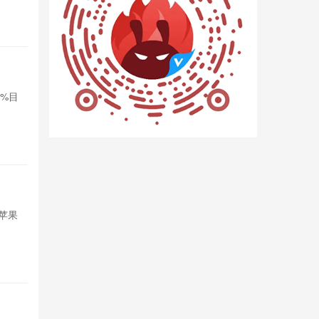
2小时前

12
‌Nothi
0%目
Nothing公
标，拓展印度
2小时前

15
苹果想借
苹果
苹果试图引入
短期内存采购
2小时前

17
荣耀Mag