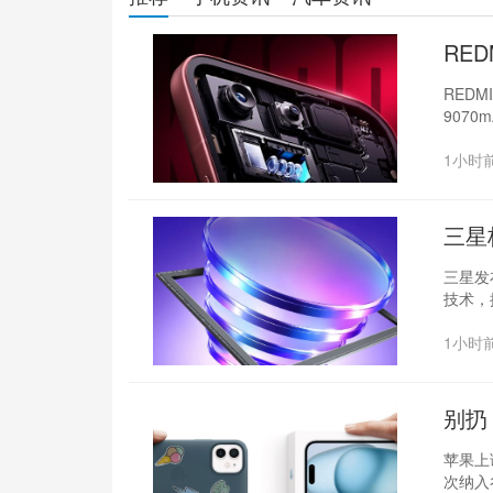
RED
焦
REDM
9070
1小时
三星
三星发布
技术，
1小时
别扔
苹果上
次纳入谷