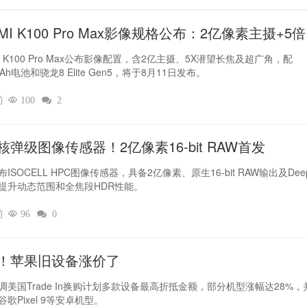
MI K100 Pro Max影像规格公布：2亿像素主摄+5
I K100 Pro Max公布影像配置，含2亿主摄、5X潜望长焦及超广角，配
mAh电池和骁龙8 Elite Gen5，将于8月11日发布。
前

100

2
核弹级图像传感器！2亿像素16-bit RAW首发
ISOCELL HPC图像传感器，具备2亿像素、原生16-bit RAW输出及Deep
提升动态范围和全焦段HDR性能。
前

96

0
！苹果旧设备涨价了‌
调美国Trade In换购计划多款设备最高折抵金额，部分机型涨幅达28%，
歌Pixel 9等安卓机型。