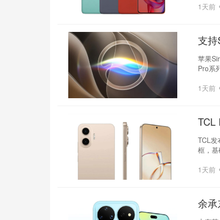
1天前
支持S
苹果S
Pro系
1天前
TC
TCL发
框，基
1天前
余承