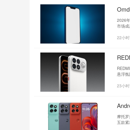
Om
202
市场成
22小
RED
REDM
悬浮氛
23小
And
摩托罗拉
五款紧