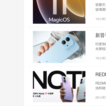
荣耀开启
玻璃透
19小
新晋
印度智
光展锐
19小
RED
REDM
池和骁
20小