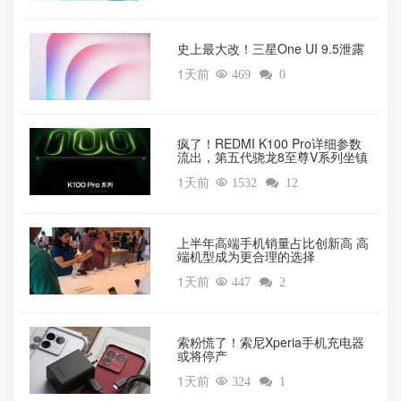
‌史上最大改！三星One UI 9.5泄露
1天前

469

0
疯了！REDMI K100 Pro详细参数
流出，第五代骁龙8至尊V系列坐镇‌
1天前

1532

12
上半年高端手机销量占比创新高 高
端机型成为更合理的选择
1天前

447

2
索粉慌了！索尼Xperia手机充电器
或将停产
1天前

324

1