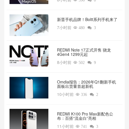

396

0
新晋手机品牌！Boltt系列手机来了
7小时前

480

3
REDMI Note 17正式开售 骁龙
4Gen4 1299元起
8小时前

502

9
Omdia报告：2026年Q1翻新手机
面板出货量首超新机
10小时前

336

2
REDMI K100 Pro Max新配色公
布：百搭“流金白”亮相
11小时前

741

3