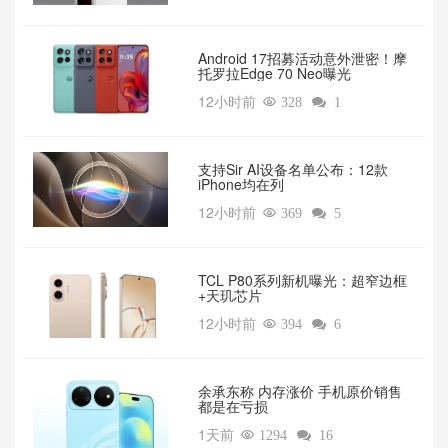
Android 17招募活动意外泄密！摩
托罗拉Edge 70 Neo曝光
12小时前

328

1
支持Sir AI设备名单公布：12款
iPhone均在列
12小时前

369

5
TCL P80系列新机曝光：超窄边框
+天玑芯片
12小时前

394

6
余承东称 内存涨价 手机原价销售
都是在亏损
1天前

1294

16