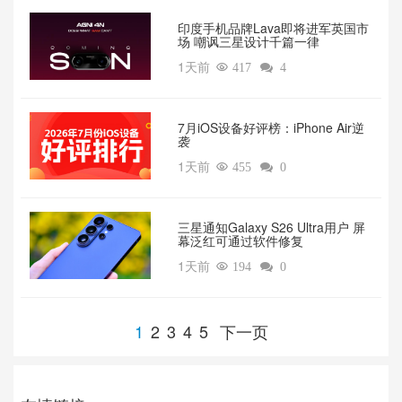
印度手机品牌Lava即将进军英国市
场 嘲讽三星设计千篇一律
1天前

417

4
7月iOS设备好评榜：iPhone Air逆
袭
1天前

455

0
三星通知Galaxy S26 Ultra用户 屏
幕泛红可通过软件修复
1天前

194

0
1
2
3
4
5
下一页