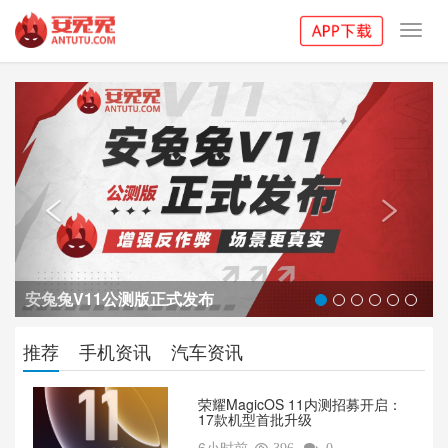
Toggl
navig
Previous
Next


安兔兔V11公测版正式发布
推荐
手机资讯
汽车资讯
荣耀MagicOS 11内测招募开启：
17款机型首批升级
6小时前