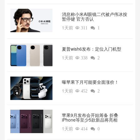
消息称小米AI眼镜二代被卢伟冰按
暂停键 官方否认
1天前

311

1
夏普wish6发布：定位入门机型
1天前

338

2
曝苹果下月可能要全面涨价！
1天前

452

2
苹果9月发布会开始筹备 折叠
iPhone等至少5款新品将亮相
1天前

414

0