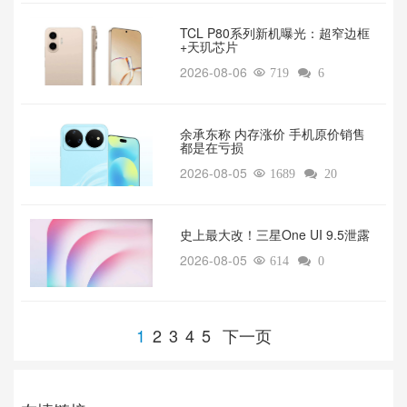
TCL P80系列新机曝光：超窄边框
+天玑芯片
2026-08-06

719

6
余承东称 内存涨价 手机原价销售
都是在亏损
2026-08-05

1689

20
‌史上最大改！三星One UI 9.5泄露
2026-08-05

614

0
1
2
3
4
5
下一页