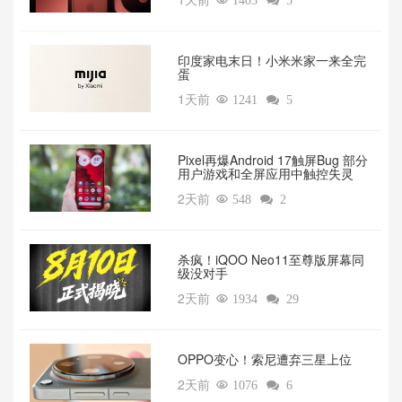

1403

5
印度家电末日！小米米家一来全完
蛋
1天前

1241

5
Pixel再爆Android 17触屏Bug 部分
用户游戏和全屏应用中触控失灵
2天前

548

2
杀疯！iQOO Neo11至尊版屏幕同
级没对手
2天前

1934

29
OPPO变心！索尼遭弃三星上位‌
2天前

1076

6