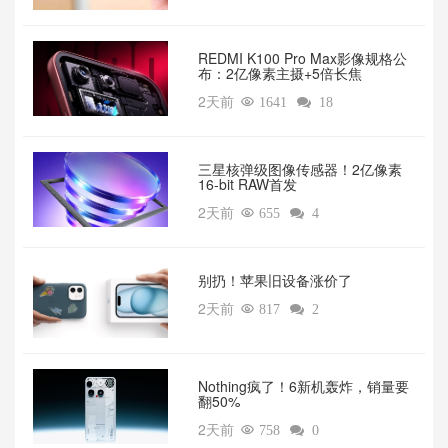
REDMI K100 Pro Max影像规格公
布：2亿像素主摄+5倍长焦
2天前

1641

18
三星核弹级图像传感器！2亿像素
16-bit RAW首发
2天前

655

4
别扔！苹果旧设备涨价了‌
2天前

817

2
‌Nothing疯了！6新机轰炸，销量要
翻50%‌
2天前

758

0