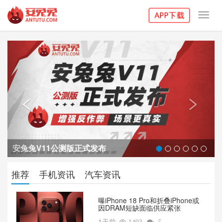
Toggl
navig
Previous
Next


安兔兔V11公测版正式发布
推荐
手机资讯
汽车资讯
曝iPhone 18 Pro和折叠iPhone或
因DRAM短缺面临供应紧张
1天前