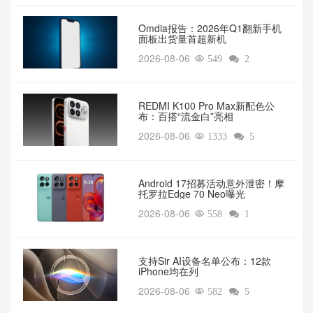
Omdia报告：2026年Q1翻新手机
面板出货量首超新机
2026-08-06

549

2
REDMI K100 Pro Max新配色公
布：百搭“流金白”亮相
2026-08-06

1333

5
Android 17招募活动意外泄密！摩
托罗拉Edge 70 Neo曝光
2026-08-06

558

1
支持Sir AI设备名单公布：12款
iPhone均在列
2026-08-06

582

5