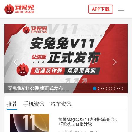
Toggl
navig
Previous
Next


安兔兔V11公测版正式发布
推荐
手机资讯
汽车资讯
荣耀MagicOS 11内测招募开启：
17款机型首批升级
8小时前