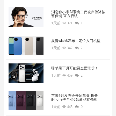
消息称小米AI眼镜二代被卢伟冰按
暂停键 官方否认
1天前

321

1
夏普wish6发布：定位入门机型
1天前

347

2
曝苹果下月可能要全面涨价！
1天前

459

2
苹果9月发布会开始筹备 折叠
iPhone等至少5款新品将亮相
1天前

445

0