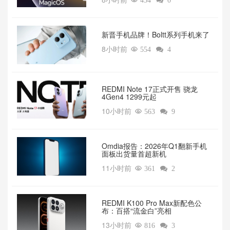

454

0
新晋手机品牌！Boltt系列手机来了
8小时前

554

4
REDMI Note 17正式开售 骁龙
4Gen4 1299元起
10小时前

563

9
Omdia报告：2026年Q1翻新手机
面板出货量首超新机
11小时前

361

2
REDMI K100 Pro Max新配色公
布：百搭“流金白”亮相
13小时前

816

3