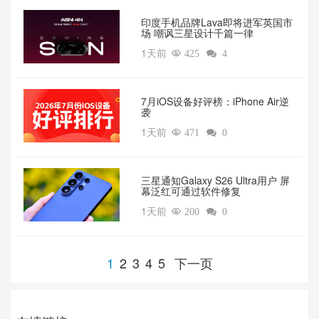
印度手机品牌Lava即将进军英国市
场 嘲讽三星设计千篇一律
1天前

425

4
7月iOS设备好评榜：iPhone Air逆
袭
1天前

471

0
三星通知Galaxy S26 Ultra用户 屏
幕泛红可通过软件修复
1天前

200

0
1
2
3
4
5
下一页