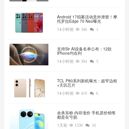
Android 17招募活动意外泄密！摩
托罗拉Edge 70 Neo曝光
14小时前

346

1
支持Sir AI设备名单公布：12款
iPhone均在列
14小时前

394

5
TCL P80系列新机曝光：超窄边框
+天玑芯片
14小时前

419

6
余承东称 内存涨价 手机原价销售
都是在亏损
1天前

1330

16