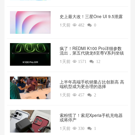
‌史上最大改！三星One UI 9.5泄露
1天前

482

0
疯了！REDMI K100 Pro详细参数
流出，第五代骁龙8至尊V系列坐镇‌
1天前

1571

12
上半年高端手机销量占比创新高 高
端机型成为更合理的选择
1天前

457

2
索粉慌了！索尼Xperia手机充电器
或将停产
1天前

330

1