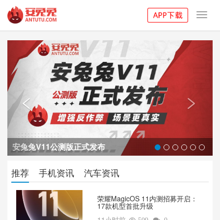
Toggl
navig
Previous
Next


安兔兔V11公测版正式发布
推荐
手机资讯
汽车资讯
荣耀MagicOS 11内测招募开启：
17款机型首批升级
11小时前