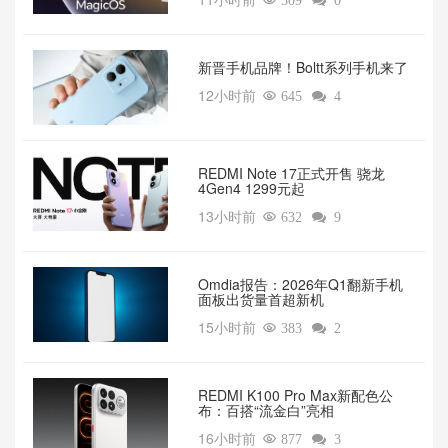

509

0
新晋手机品牌！Boltt系列手机来了
12小时前

645

4
REDMI Note 17正式开售 骁龙
4Gen4 1299元起
13小时前

632

9
Omdia报告：2026年Q1翻新手机
面板出货量首超新机
15小时前

383

2
REDMI K100 Pro Max新配色公
布：百搭“流金白”亮相
16小时前

877

3