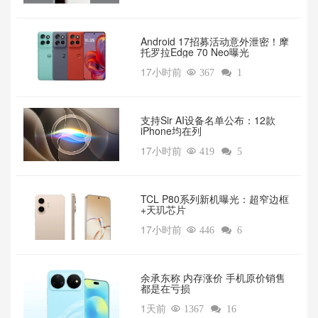
Android 17招募活动意外泄密！摩
托罗拉Edge 70 Neo曝光
17小时前

367

1
支持Sir AI设备名单公布：12款
iPhone均在列
17小时前

419

5
TCL P80系列新机曝光：超窄边框
+天玑芯片
17小时前

446

6
余承东称 内存涨价 手机原价销售
都是在亏损
1天前

1367

16