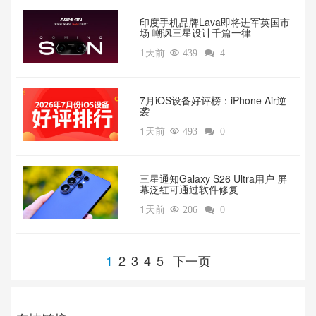
印度手机品牌Lava即将进军英国市
场 嘲讽三星设计千篇一律
1天前

439

4
7月iOS设备好评榜：iPhone Air逆
袭
1天前

493

0
三星通知Galaxy S26 Ultra用户 屏
幕泛红可通过软件修复
1天前

206

0
1
2
3
4
5
下一页