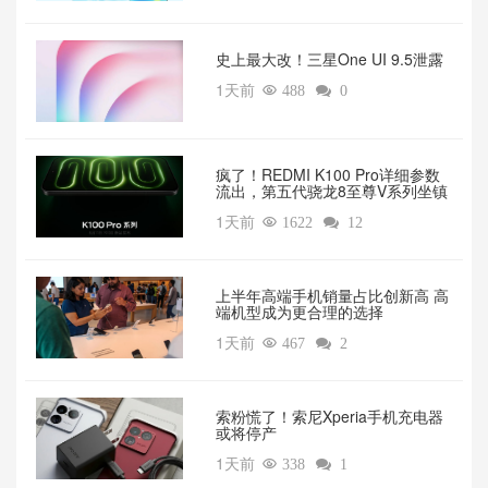
‌史上最大改！三星One UI 9.5泄露
1天前

488

0
疯了！REDMI K100 Pro详细参数
流出，第五代骁龙8至尊V系列坐镇‌
1天前

1622

12
上半年高端手机销量占比创新高 高
端机型成为更合理的选择
1天前

467

2
索粉慌了！索尼Xperia手机充电器
或将停产
1天前

338

1