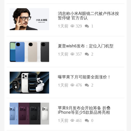
消息称小米AI眼镜二代被卢伟冰按
暂停键 官方否认
1天前

329

1
夏普wish6发布：定位入门机型
1天前

357

2
曝苹果下月可能要全面涨价！
1天前

476

2
苹果9月发布会开始筹备 折叠
iPhone等至少5款新品将亮相
1天前

461

0