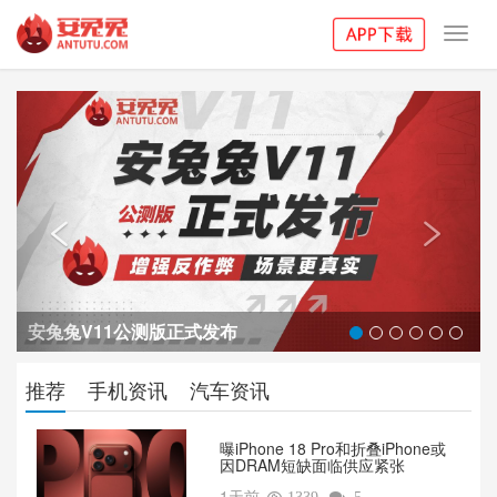
Toggl
navig
Previous
Next


安兔兔V11公测版正式发布
推荐
手机资讯
汽车资讯
曝iPhone 18 Pro和折叠iPhone或
因DRAM短缺面临供应紧张
1天前