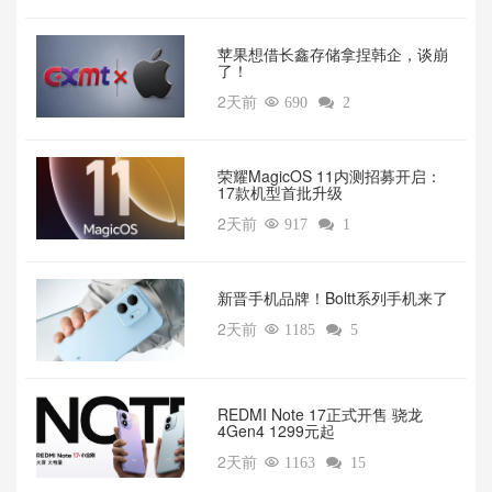
苹果想借长鑫存储拿捏韩企，谈崩
了！
2天前

690

2
荣耀MagicOS 11内测招募开启：
17款机型首批升级
2天前

917

1
新晋手机品牌！Boltt系列手机来了
2天前

1185

5
REDMI Note 17正式开售 骁龙
4Gen4 1299元起
2天前

1163

15