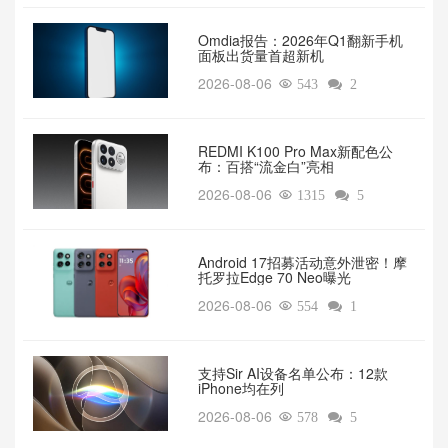
Omdia报告：2026年Q1翻新手机
面板出货量首超新机
2026-08-06

543

2
REDMI K100 Pro Max新配色公
布：百搭“流金白”亮相
2026-08-06

1315

5
Android 17招募活动意外泄密！摩
托罗拉Edge 70 Neo曝光
2026-08-06

554

1
支持Sir AI设备名单公布：12款
iPhone均在列
2026-08-06

578

5