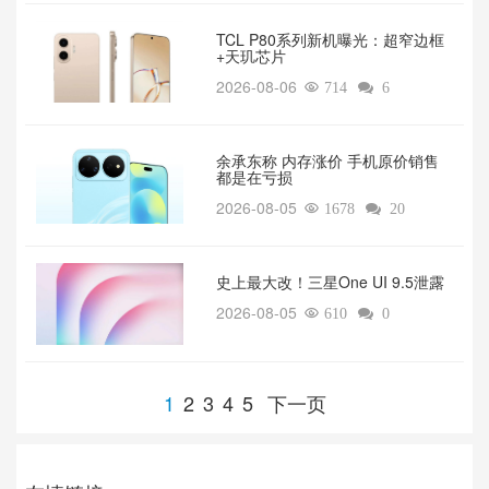
TCL P80系列新机曝光：超窄边框
+天玑芯片
2026-08-06

714

6
余承东称 内存涨价 手机原价销售
都是在亏损
2026-08-05

1678

20
‌史上最大改！三星One UI 9.5泄露
2026-08-05

610

0
1
2
3
4
5
下一页