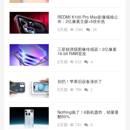
REDMI K100 Pro Max影像规格公
布：2亿像素主摄+5倍长焦
2天前

1581

18
三星核弹级图像传感器！2亿像素
16-bit RAW首发
2天前

632

4
别扔！苹果旧设备涨价了‌
2天前

799

2
‌Nothing疯了！6新机轰炸，销量要
翻50%‌
2天前

741

0