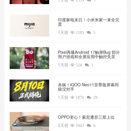

1339

5
印度家电末日！小米米家一来全完
蛋
1天前

1185

5
Pixel再爆Android 17触屏Bug 部分
用户游戏和全屏应用中触控失灵
1天前

524

1
杀疯！iQOO Neo11至尊版屏幕同
级没对手
1天前

1870

29
OPPO变心！索尼遭弃三星上位‌
2天前

1043

6