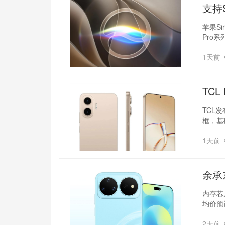
支持S
苹果S
Pro系
1天前
TC
TCL发
框，基
1天前
余承
内存芯
均价预
2天前