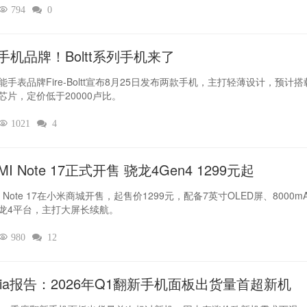

794

0
手机品牌！Boltt系列手机来了
能手表品牌Fire-Boltt宣布8月25日发布两款手机，主打轻薄设计，预计搭
芯片，定价低于20000卢比。

1021

4
MI Note 17正式开售 骁龙4Gen4 1299元起
I Note 17在小米商城开售，起售价1299元，配备7英寸OLED屏、8000m
龙4平台，主打大屏长续航。

980

12
dia报告：2026年Q1翻新手机面板出货量首超新机