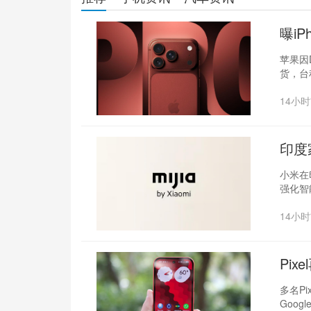
曝iP
张
苹果因D
货，台
14小
印度
小米在
强化智
14小
Pix
控失
多名Pi
Goog