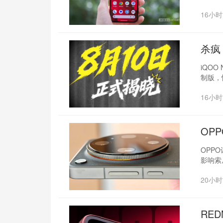
16小
杀疯
iQOO
制版，
16小
OP
OPP
影响索
20小
RED