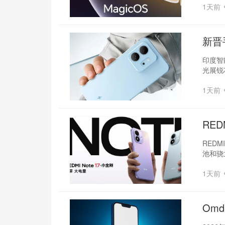
1天前
新晋
印度智
光展锐
1天前
RED
REDM
池和骁
1天前
Om