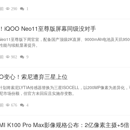
时前

290

1
！iQOO Neo11至尊版屏幕同级没对手
 Neo11至尊版下周官宣，配备国产顶级2K直屏、9000mAh电池及天玑950
性能与续航显著提升。
时前

902

9
PO变心！索尼遭弃三星上位‌
O计划将索尼LYTIA传感器替换为三星ISOCELL，以200MP像素为差异化
尼市场份额，但官方未回应且实施存变数。
时前

676

4
MI K100 Pro Max影像规格公布：2亿像素主摄+5