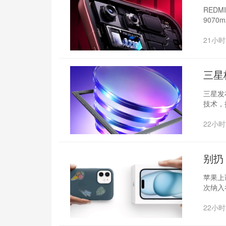
焦
REDM
9070
21小
三星
三星发布
技术，
22小
别扔
苹果上
次纳入谷
22小