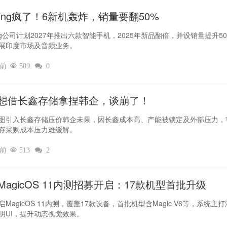
thing疯了！6新机轰炸，销量要翻50%‌
hing公司计划2027年推出六款智能手机，2025年新品翻倍，并设销量提升5
展印度市场及音频业务。
时前

509

0
想借长鑫存储拿捏韩企，谈崩了！
图引入长鑫存储压价韩企未果，因长鑫成本高、产能被锁定及外部压力，
存采购成本压力难缓解。
时前

513

2
MagicOS 11内测招募开启：17款机型首批升级
MagicOS 11内测，覆盖17款设备，首批机型含Magic V6等，系统主
明UI，提升动态视觉效果。