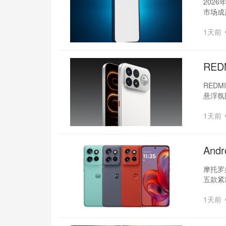
202
市场成
1天前
RED
REDM
悬浮氛
1天前
And
摩托罗拉
五款紧
1天前