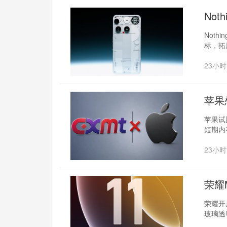
‌No
Not
标，拓
23小
苹果
苹果试
短期内
23小
荣耀
荣耀开启
玻璃透