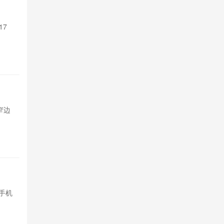
支持Sir 
17
苹果Siri A
Pro系列和M4以
1天前

516
TCL P
超窄边
TCL发布P80与
框，基础款配
1天前

608
余承东称
手机
内存芯片价格
均价预计上涨15
2天前

1546