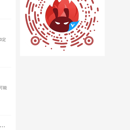
16小时前

2
杀疯！iQ
0定
iQOO Neo
制版，性能与
16小时前

9
OPPO变
，可能
OPPO计划将索
影响索尼市场
20小时前

6
倍长
REDMI 