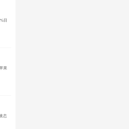
‌Nothi
0%目
Nothing公
标，拓展印度
23小时前

5
苹果想借
苹果
苹果试图引入
短期内存采购
23小时前

5
荣耀Mag
打液态
荣耀开启Magi
玻璃透明UI，