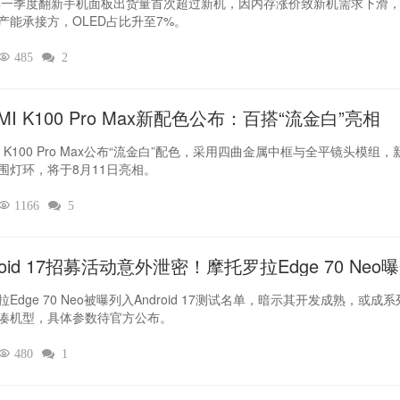
6年一季度翻新手机面板出货量首次超过新机，因内存涨价致新机需求下滑
产能承接方，OLED占比升至7%。

485

2
MI K100 Pro Max新配色公布：百搭“流金白”亮相
I K100 Pro Max公布“流金白”配色，采用四曲金属中框与全平镜头模组，
围灯环，将于8月11日亮相。

1166

5
roid 17招募活动意外泄密！摩托罗拉Edge 70 Neo
Edge 70 Neo被曝列入Android 17测试名单，暗示其开发成熟，或成
凑机型，具体参数待官方公布。

480

1