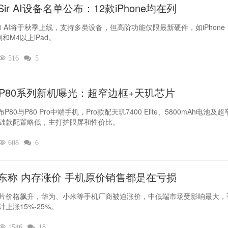
ir AI设备名单公布：12款iPhone均在列
iri AI将于秋季上线，支持多类设备，但高阶功能仅限最新硬件，如iPhone 
列和M4以上iPad。

516

5
L P80系列新机曝光：超窄边框+天玑芯片
布P80与P80 Pro中端手机，Pro款配天玑7400 Elite、5800mAh电池及
础款配置略低，主打护眼屏和性价比。

608

6
东称 内存涨价 手机原价销售都是在亏损
片价格飙升，华为、小米等手机厂商被迫涨价，中低端市场受影响最大，
计上涨15%-25%。

1546

18