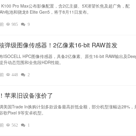
I K100 Pro Max公布影像配置，含2亿主摄、5X潜望长焦及超广角，配
mAh电池和骁龙8 Elite Gen5，将于8月11日发布。
时前

985

9
核弹级图像传感器！2亿像素16-bit RAW首发
ISOCELL HPC图像传感器，具备2亿像素、原生16-bit RAW输出及Deep
提升动态范围和全焦段HDR性能。
时前

448

2
！苹果旧设备涨价了‌
调美国Trade In换购计划多款设备最高折抵金额，部分机型涨幅达28%，
歌Pixel 9等安卓机型。
时前

562

1