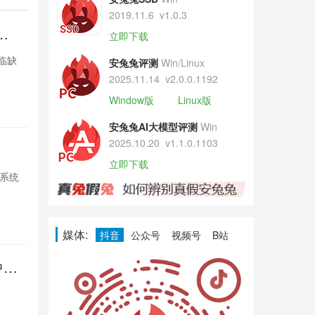
2019.11.6
v1.0.3
紧
曝iPhon
立即下载
张
面临缺
苹果因DRAM供应
安兔兔评测
Win/Linux
货，台积电积
2025.11.14
v2.0.0.1192
Window版
Linux版
14小时前

5
安兔兔AI大模型评测
Win
2025.10.20
v1.1.0.1103
印度家电
立即下载
S系统
小米在印度推出
强化智能互联，
14小时前

5
媒体:
抖音
公众号
视频号
B站
中触
Pixel再
控失灵
多名Pixel用
Google尚未