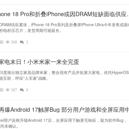
hone 18 Pro和折叠iPhone或因DRAM短缺面临供应
RAM供应紧张，iPhone 18 Pro系列及折叠屏iPhone Ultra今年发售或
积电积压芯片，发货周期可能延长。
时前

568

2
家电末日！小米米家一来全完蛋
印度推出独立家居品牌米家，整合现有产品并拓展大家电，依托HyperO
能互联，呼应“人车家”战略。
时前

507

0
el再爆Android 17触屏Bug 部分用户游戏和全屏应用
灵
xel用户反映升级Android 17后，全屏应用下触屏无响应，疑为软件Bug，
le尚未确认。