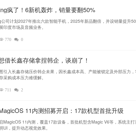
thing疯了！6新机轰炸，销量要翻50%‌
hing公司计划2027年推出六款智能手机，2025年新品翻倍，并设销量提升5
展印度市场及音频业务。

770

0
想借长鑫存储拿捏韩企，谈崩了！
图引入长鑫存储压价韩企未果，因长鑫成本高、产能被锁定及外部压力，
存采购成本压力难缓解。

711

2
MagicOS 11内测招募开启：17款机型首批升级
MagicOS 11内测，覆盖17款设备，首批机型含Magic V6等，系统主
明UI，提升动态视觉效果。