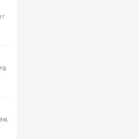
支持Sir 
17
苹果Siri A
Pro系列和M4以
2026-08-06
TCL P
超窄边
TCL发布P80与
框，基础款配
2026-08-06
余承东称
手机
内存芯片价格
均价预计上涨15
2026-08-05