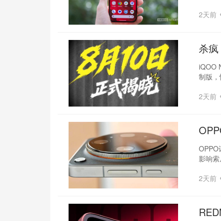
2天前
杀疯
iQOO
制版，
2天前
OP
OPP
影响索
2天前
RED