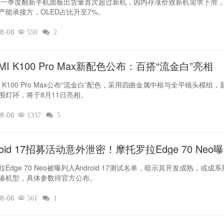
6年一季度翻新手机面板出货量首次超过新机，因内存涨价致新机需求下滑
产能承接方，OLED占比升至7%。
8-06

550

2
MI K100 Pro Max新配色公布：百搭“流金白”亮相
I K100 Pro Max公布“流金白”配色，采用四曲金属中框与全平镜头模组，
围灯环，将于8月11日亮相。
8-06

1337

5
roid 17招募活动意外泄密！摩托罗拉Edge 70 Neo
Edge 70 Neo被曝列入Android 17测试名单，暗示其开发成熟，或成
凑机型，具体参数待官方公布。
8-06

561

1