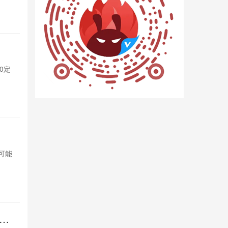
2天前

555
杀疯！iQ
0定
iQOO Neo
制版，性能与
2天前

1969
OPPO变
，可能
OPPO计划将索
影响索尼市场
2天前

1092
倍长
REDMI 