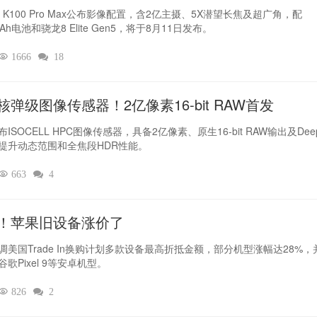
I K100 Pro Max公布影像配置，含2亿主摄、5X潜望长焦及超广角，配
mAh电池和骁龙8 Elite Gen5，将于8月11日发布。

1666

18
核弹级图像传感器！2亿像素16-bit RAW首发
ISOCELL HPC图像传感器，具备2亿像素、原生16-bit RAW输出及Deep
提升动态范围和全焦段HDR性能。

663

4
！苹果旧设备涨价了‌
调美国Trade In换购计划多款设备最高折抵金额，部分机型涨幅达28%，
歌Pixel 9等安卓机型。

826

2