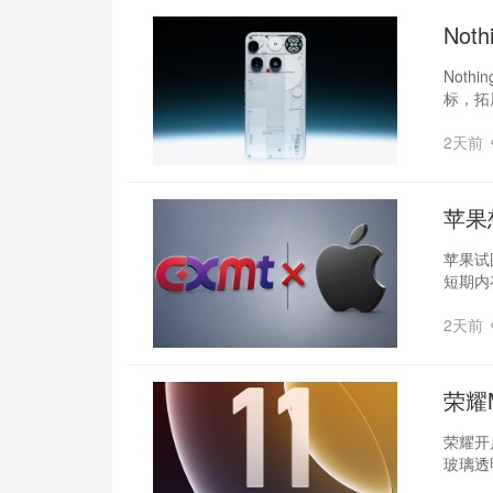
‌No
Not
标，拓
2天前
苹果
苹果试
短期内
2天前
荣耀
荣耀开启
玻璃透