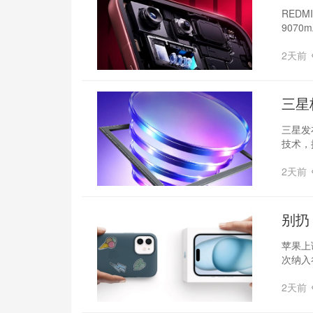
焦
REDM
9070
2天前
三星
三星发布
技术，
2天前
别扔
苹果上
次纳入谷
2天前