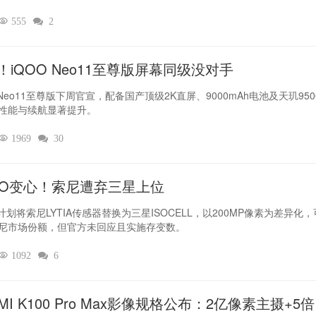

555

2
！iQOO Neo11至尊版屏幕同级没对手
 Neo11至尊版下周官宣，配备国产顶级2K直屏、9000mAh电池及天玑950
性能与续航显著提升。

1969

30
PO变心！索尼遭弃三星上位‌
O计划将索尼LYTIA传感器替换为三星ISOCELL，以200MP像素为差异化
尼市场份额，但官方未回应且实施存变数。

1092

6
MI K100 Pro Max影像规格公布：2亿像素主摄+5