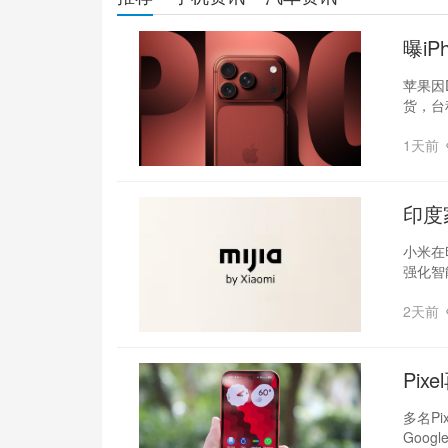
曝iP
张
苹果因D
货，台
1天前
印度
小米在
强化智
2天前
Pix
控失
多名Pi
Goog