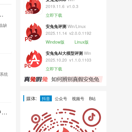
2019.11.6
v1.0.3
紧
曝iPhon
立即下载
张
面临缺
苹果因DRAM供应
安兔兔评测
Win/Linux
货，台积电积
2025.11.14
v2.0.0.1192
Window版
Linux版
1天前

1446
安兔兔AI大模型评测
Win
2025.10.20
v1.1.0.1103
印度家电
立即下载
S系统
小米在印度推出
强化智能互联，
2天前

1275
媒体:
抖音
公众号
视频号
B站
中触
Pixel再
控失灵
多名Pixel用
Google尚未