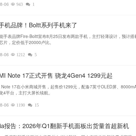
8-06

943

1
手机品牌！Boltt系列手机来了
能手表品牌Fire-Boltt宣布8月25日发布两款手机，主打轻薄设计，预计搭
芯片，定价低于20000卢比。
8-06

1212

5
MI Note 17正式开售 骁龙4Gen4 1299元起
I Note 17在小米商城开售，起售价1299元，配备7英寸OLED屏、8000m
龙4平台，主打大屏长续航。
8-06

1190

15
dia报告：2026年Q1翻新手机面板出货量首超新机