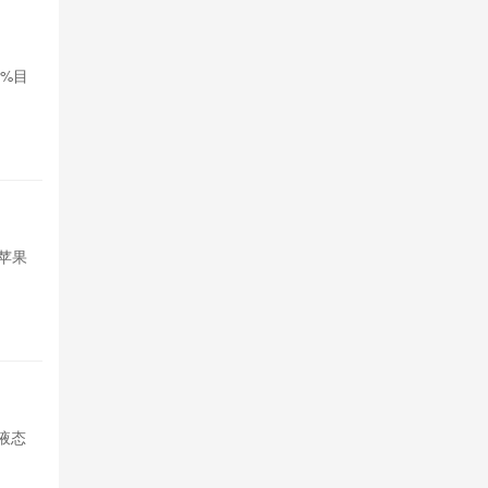
‌Nothi
0%目
Nothing公
标，拓展印度
2天前

770
苹果想借
苹果
苹果试图引入
短期内存采购
2天前

711
荣耀Mag
打液态
荣耀开启Magi
玻璃透明UI，