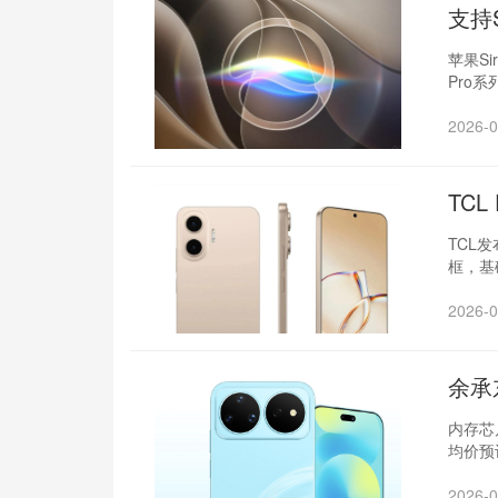
支持S
苹果S
Pro系
2026-0
TC
TCL发
框，基
2026-0
余承
内存芯
均价预
2026-0