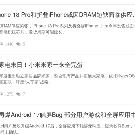
hone 18 Pro和折叠iPhone或因DRAM短缺面临供应
RAM供应紧张，iPhone 18 Pro系列及折叠屏iPhone Ultra今年发售或
积电积压芯片，发货周期可能延长。

1446

5
家电末日！小米米家一来全完蛋
印度推出独立家居品牌米家，整合现有产品并拓展大家电，依托HyperO
能互联，呼应“人车家”战略。

1275

7
el再爆Android 17触屏Bug 部分用户游戏和全屏应用
灵
xel用户反映升级Android 17后，全屏应用下触屏无响应，疑为软件Bug，
le尚未确认。