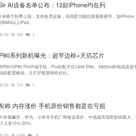
ir AI设备名单公布：12款iPhone均在列
iri AI将于秋季上线，支持多类设备，但高阶功能仅限最新硬件，如iPhone 
列和M4以上iPad。
8-06

588

5
L P80系列新机曝光：超窄边框+天玑芯片
布P80与P80 Pro中端手机，Pro款配天玑7400 Elite、5800mAh电池及
础款配置略低，主打护眼屏和性价比。
8-06

724

6
东称 内存涨价 手机原价销售都是在亏损
片价格飙升，华为、小米等手机厂商被迫涨价，中低端市场受影响最大，
计上涨15%-25%。
8-05

1698

20