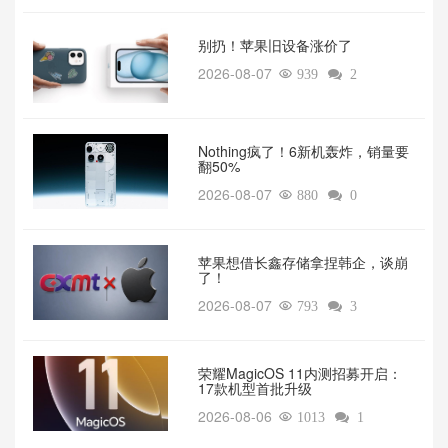
别扔！苹果旧设备涨价了‌
2026-08-07

939

2
‌Nothing疯了！6新机轰炸，销量要
翻50%‌
2026-08-07

880

0
苹果想借长鑫存储拿捏韩企，谈崩
了！
2026-08-07

793

3
荣耀MagicOS 11内测招募开启：
17款机型首批升级
2026-08-06

1013

1