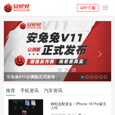
Toggl
navig
Previous
Next


安兔兔V11公测版正式发布
推荐
手机资讯
汽车资讯
蟒蛇皮配黄金！iPhone 18 Pro壕无
人性
36分钟前