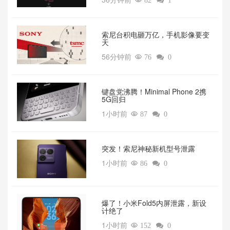

82

1
索尼台积电砸万亿，手机影像要变
天‌
56分钟前

76

0
键盘党沸腾！Minimal Phone 2携
5G回归‌
1小时前

87

0
突发！索尼神秘新机型号泄露‌
1小时前

86

0
爆了！小米Fold5内屏泄露，新设
计绝了‌
1小时前

152

0