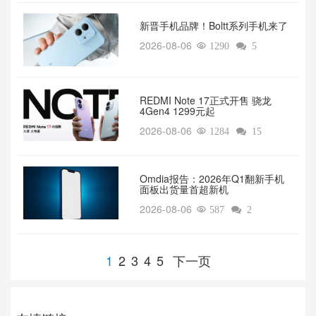
新晋手机品牌！Boltt系列手机来了
2026-08-06

1290

5
REDMI Note 17正式开售 骁龙
4Gen4 1299元起
2026-08-06

1284

15
Omdia报告：2026年Q1翻新手机
面板出货量首超新机
2026-08-06

587

2
1
2
3
4
5
下一页