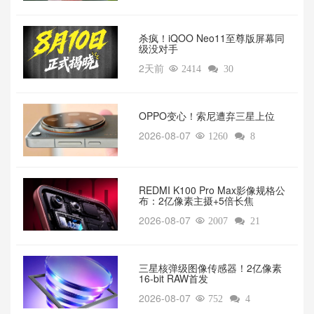
杀疯！iQOO Neo11至尊版屏幕同
级没对手
2天前

2414

30
OPPO变心！索尼遭弃三星上位‌
2026-08-07

1260

8
REDMI K100 Pro Max影像规格公
布：2亿像素主摄+5倍长焦
2026-08-07

2007

21
三星核弹级图像传感器！2亿像素
16-bit RAW首发
2026-08-07

752

4