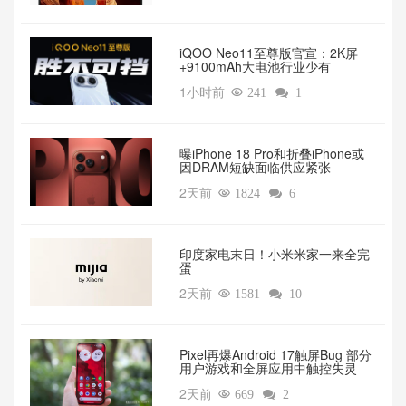
iQOO Neo11至尊版官宣：2K屏
+9100mAh大电池行业少有
1小时前

241

1
曝iPhone 18 Pro和折叠iPhone或
因DRAM短缺面临供应紧张
2天前

1824

6
印度家电末日！小米米家一来全完
蛋
2天前

1581

10
Pixel再爆Android 17触屏Bug 部分
用户游戏和全屏应用中触控失灵
2天前

669

2