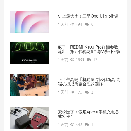
‌史上最大改！三星One UI 9.5泄露
1天前

494

0
疯了！REDMI K100 Pro详细参数
流出，第五代骁龙8至尊V系列坐镇‌
1天前

1639

12
上半年高端手机销量占比创新高 高
端机型成为更合理的选择
1天前

471

2
索粉慌了！索尼Xperia手机充电器
或将停产
1天前

342

1