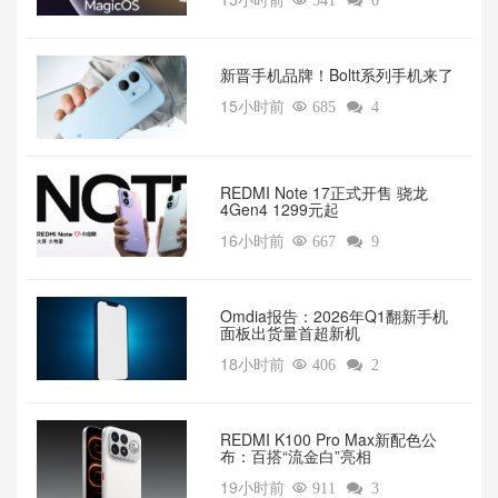

541

0
新晋手机品牌！Boltt系列手机来了
15小时前

685

4
REDMI Note 17正式开售 骁龙
4Gen4 1299元起
16小时前

667

9
Omdia报告：2026年Q1翻新手机
面板出货量首超新机
18小时前

406

2
REDMI K100 Pro Max新配色公
布：百搭“流金白”亮相
19小时前

911

3