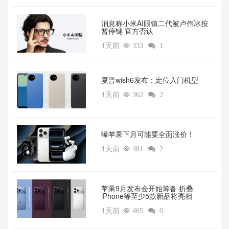
消息称小米AI眼镜二代被卢伟冰按
暂停键 官方否认
1天前

333

1
夏普wish6发布：定位入门机型
1天前

362

2
曝苹果下月可能要全面涨价！
1天前

481

2
苹果9月发布会开始筹备 折叠
iPhone等至少5款新品将亮相
1天前

465

0