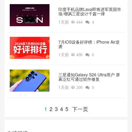
印度手机品牌Lava即将进军英国市
场 嘲讽三星设计千篇一律
1天前

444

4
7月iOS设备好评榜：iPhone Air逆
袭
1天前

498

0
三星通知Galaxy S26 Ultra用户 屏
幕泛红可通过软件修复
1天前

209

0
1
2
3
4
5
下一页