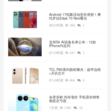
Android 17招募活动意外泄密！摩
托罗拉Edge 70 Neo曝光
20小时前

384

1
支持Sir AI设备名单公布：12款
iPhone均在列
21小时前

431

5
TCL P80系列新机曝光：超窄边框
+天玑芯片
21小时前

464

6
余承东称 内存涨价 手机原价销售
都是在亏损
1天前

1385

16