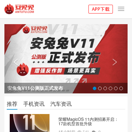
Toggl
navig
Previous
Next


安兔兔V11公测版正式发布
推荐
手机资讯
汽车资讯
荣耀MagicOS 11内测招募开启：
17款机型首批升级
15小时前