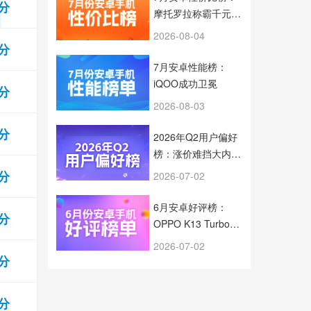
 分
摩托罗拉称霸千元档
旗舰芯片全面下放
2026-08-04
 分
7月安卓性能榜：
iQOO成功卫冕
 分
2026-08-03
 分
2026年Q2用户偏好
榜：涨价难挡大内存
趋势
 分
2026-07-02
6月安卓好评榜：
 分
OPPO K13 Turbo
5G拿下榜首
2026-07-02
 分
 分