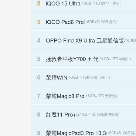
2
iQOO 15 Ultra
(16GB+1TB 2077（黑）)
3
iQOO Pad6 Pro
(16GB+512GB 曼岛)
4
OPPO Find X9 Ultra 卫星通信版
(16G
5
拯救者平板Y700 五代
(24GB+1TB 冰魄白)
6
荣耀WIN
(16GB+1TB指定赢（白）)
7
荣耀Magic8 Pro
(16GB+1TB 天青色)
8
红魔11 Pro+
(24GB+1TB 氘锋透明银翼)
9
荣耀MagicPad3 Pro 13.3
(16GB+512GB 