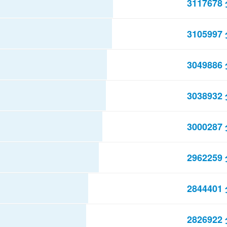
3117678
3105997
3049886
3038932
3000287
2962259
2844401
2826922