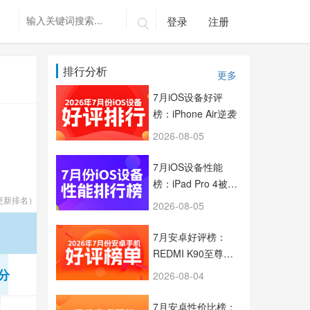
登录
注册

排行分析
更多
7月iOS设备好评
榜：iPhone Air逆袭
2026-08-05
7月iOS设备性能
榜：iPad Pro 4被踢
出局
更新排名）
2026-08-05
7月安卓好评榜：
REDMI K90至尊版
新机即夺冠 OPPO占
 分
2026-08-04
据半壁江山
7月安卓性价比榜：