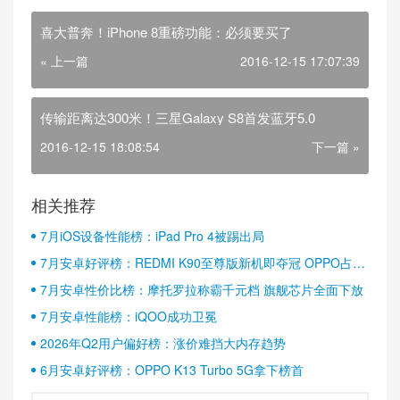
喜大普奔！iPhone 8重磅功能：必须要买了
« 上一篇
2016-12-15 17:07:39
传输距离达300米！三星Galaxy S8首发蓝牙5.0
2016-12-15 18:08:54
下一篇 »
相关推荐
7月iOS设备性能榜：iPad Pro 4被踢出局
7月安卓好评榜：REDMI K90至尊版新机即夺冠 OPPO占据
半壁江山
7月安卓性价比榜：摩托罗拉称霸千元档 旗舰芯片全面下放
7月安卓性能榜：iQOO成功卫冕
2026年Q2用户偏好榜：涨价难挡大内存趋势
6月安卓好评榜：OPPO K13 Turbo 5G拿下榜首