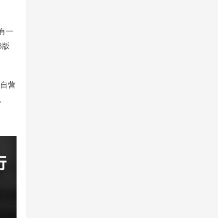
有一
6版
京东自营
块。