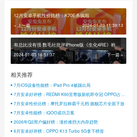
12月安卓手机性价比榜：K70E杀疯啦
« 上一篇
2024-01-03 11:39:13
有总比没有强 数毛社批评iPhone版《生化4RE》称其
连PS4版都不如
2024-01-03 16:51:37
下一篇 »
相关推荐
7月iOS设备性能榜：iPad Pro 4被踢出局
7月安卓好评榜：REDMI K90至尊版新机即夺冠 OPPO占据
半壁江山
7月安卓性价比榜：摩托罗拉称霸千元档 旗舰芯片全面下放
7月安卓性能榜：iQOO成功卫冕
2026年Q2用户偏好榜：涨价难挡大内存趋势
6月安卓好评榜：OPPO K13 Turbo 5G拿下榜首