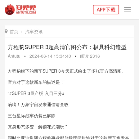
Toggl
navig
首页
汽车资讯

方程豹SUPER 3超高清官图公布：极具科幻造型
Antutu
•
2024-06-14 15:34:40
•
阅读
2316
方程豹旗下的新车SUPER 3今天正式给出了多张官方高清图。
官方对于这款新车的描述是：
“#SUPER 3量产版-入目三分#
嘀嘀！万象宇宙发来通信请查收
三台星际战车伪装已解除
真身形态多变，解锁花式潮玩 ​​​”
同时比亚迪集团方程豹事业部总经理熊甜波对于这款新车也发布