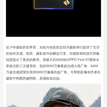
在户外摄影的世界里，光线与色彩的交织为摄影师们提供了无尽
的创作灵感。然而，摄影条件的瞬息万变，对摄影师的技艺和敏
锐度提出了更高的要求。搭载天玑9300的OPPO Find X7拥有全
新超光影三主摄系统，包括5000万像素超光感大底广角、6400
万超光感潜望长焦和5000万像素的超广角，可帮助影像创作者在
摄影中构图跨越明暗，质感收放自如。