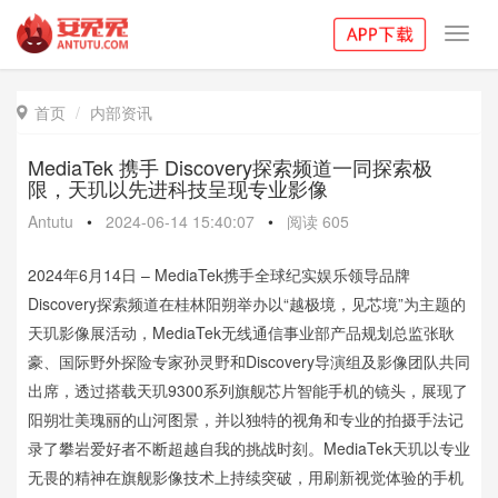
Toggl
navig
首页
内部资讯

MediaTek 携手 Discovery探索频道一同探索极
限，天玑以先进科技呈现专业影像
Antutu
•
2024-06-14 15:40:07
•
阅读
605
2024年6月14日 – MediaTek携手全球纪实娱乐领导品牌
Discovery探索频道在桂林阳朔举办以“越极境，见芯境”为主题的
天玑影像展活动，MediaTek无线通信事业部产品规划总监张耿
豪、国际野外探险专家孙灵野和Discovery导演组及影像团队共同
出席，透过搭载天玑9300系列旗舰芯片智能手机的镜头，展现了
阳朔壮美瑰丽的山河图景，并以独特的视角和专业的拍摄手法记
录了攀岩爱好者不断超越自我的挑战时刻。MediaTek天玑以专业
无畏的精神在旗舰影像技术上持续突破，用刷新视觉体验的手机