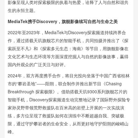
影像呈现人类对探索极限的执着与热爱，诠释了人与自然和谐共
生的永恒主题。
MediaTek携手Discovery，旗舰影像续写自然与生命之美
2022年至2023年，MediaTek与Discovery探索频道持续跨界合
作，通过搭载天玑旗舰芯片的智能手机，共同拍摄并推出了《探
索跃至不凡》和《探索多元生态：海南》等节目，用旗舰影像在
文化艺术与生态环境等方面深度挖掘人与自然的影像故事，赢得
国内外观众的广泛关注与好评。
2024年，双方再度携手合作，将目光投向坐落于中国广西省桂林
市的“攀岩圣地”——阳朔，联合制作并推出新节目《Chasing
Breakthrough 探索极限》。借助搭载天玑9300系列旗舰芯片的
智能手机，Discovery探索频道生动完整地记录了国际野外探险专
家孙灵野带领荒野救援队在百米高的岩壁上开展的一次实战演
练，多方位呈现了救援队如何在演练中不断超越自我、突破极
限，通过守护攀岩者的生命安全，从而更好地守护阳朔的峻峭山
峰。