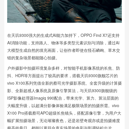
在天玑9300强大的生成式AI能力加持下，OPPO Find X7还支持
AI消除功能，支持路人、物体等多类型元素识别与消除，通过AI
大模型生成自然的填充画面，让创作者即使在怪石嶙峋、草木交
错的复杂场景都能随心拍摄。
户外摄影中拍摄环境复杂多样，对智能手机影像系统的长焦、防
抖、HDR等方面提出了较高的要求，搭载天玑9300旗舰芯片的
vivo X100系列凭借全新的蔡司光学摄影系统、全套升级的计算摄
影、全新超感人像系统及原像引擎算法，与天玑9300旗舰级的
ISP影像处理器Imagiq 990配合，带来光学、算力、算法层面的
大幅度升级，以超满分影像体验满足极限场景的拍摄所需。vivo
X100 Pro搭载蔡司APO超级长焦镜头，搭配原像引擎，为用户大
幅扩展拍摄场景，无论璀璨夜色，还是岩壁奇观亦或是拍摄难度
极高的悬日，都能以更符合真实场景的色彩与影调轻松出片。