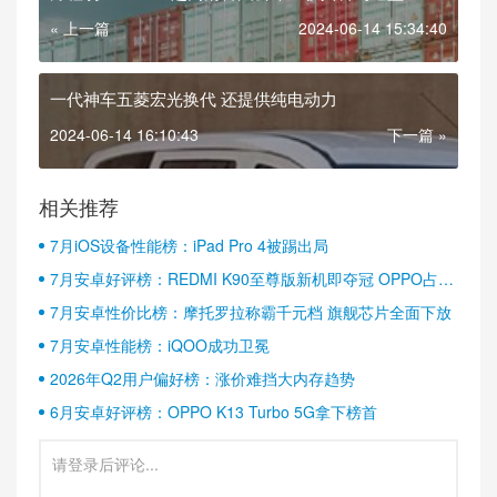
« 上一篇
2024-06-14 15:34:40
一代神车五菱宏光换代 还提供纯电动力
2024-06-14 16:10:43
下一篇 »
相关推荐
7月iOS设备性能榜：iPad Pro 4被踢出局
7月安卓好评榜：REDMI K90至尊版新机即夺冠 OPPO占据
半壁江山
7月安卓性价比榜：摩托罗拉称霸千元档 旗舰芯片全面下放
7月安卓性能榜：iQOO成功卫冕
2026年Q2用户偏好榜：涨价难挡大内存趋势
6月安卓好评榜：OPPO K13 Turbo 5G拿下榜首