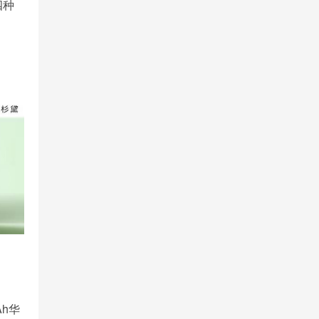
四种
h华