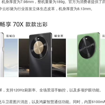
机身厚度为7.98mm，整机重量为189g。官方为消费者提供了
云杉黛为行业首发立体生态皮革，机身厚度为8.13mm。
I护眼屏，支持120Hz刷新率、全场景湿手触控，以及多项护眼功能。
北斗卫星图片消息，以及鸿蒙智慧通信功能。同时，内置6100mA