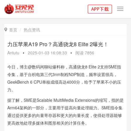
Toggl
navig
首页
热点资讯

力压苹果A19 Pro？高通骁龙8 Elite 2曝光！
Antutu
•
2025-01-03 16:08:33
•
阅读
7856
今日，博主@数码闲聊站爆料称，高通骁龙8 Elite 2支持SME指
令集，基于台积电第三代3nm制程N3P制造，频率设置很高，
GeekBench 6 CPU单核成绩高达4000分，给予了苹果不小的压
力。
据了解，SME是Scalable MultiMedia Extensions的缩写，指的是
Arm64架构的一部分，主要用于提高向量处理能力。SME指令集
通过提供更多的向量寄存器和更大的向量长度，使得处理器能够
更高效地处理多媒体和图形相关的计算任务。