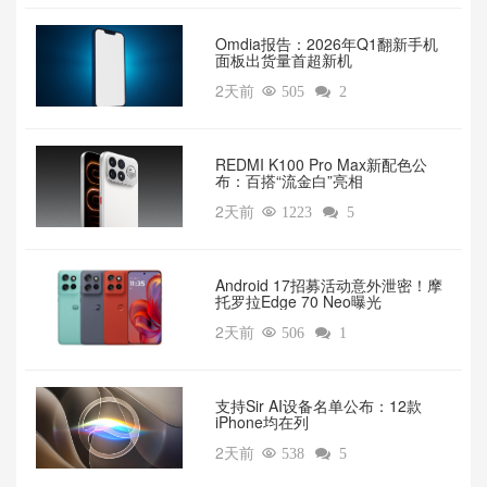
Omdia报告：2026年Q1翻新手机
面板出货量首超新机
2天前

505

2
REDMI K100 Pro Max新配色公
布：百搭“流金白”亮相
2天前

1223

5
Android 17招募活动意外泄密！摩
托罗拉Edge 70 Neo曝光
2天前

506

1
支持Sir AI设备名单公布：12款
iPhone均在列
2天前

538

5