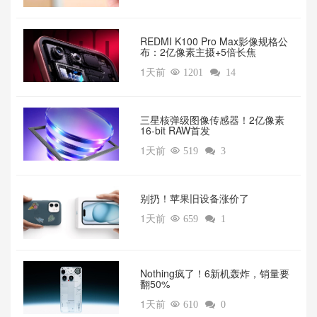
REDMI K100 Pro Max影像规格公
布：2亿像素主摄+5倍长焦
1天前

1201

14
三星核弹级图像传感器！2亿像素
16-bit RAW首发
1天前

519

3
别扔！苹果旧设备涨价了‌
1天前

659

1
‌Nothing疯了！6新机轰炸，销量要
翻50%‌
1天前

610

0