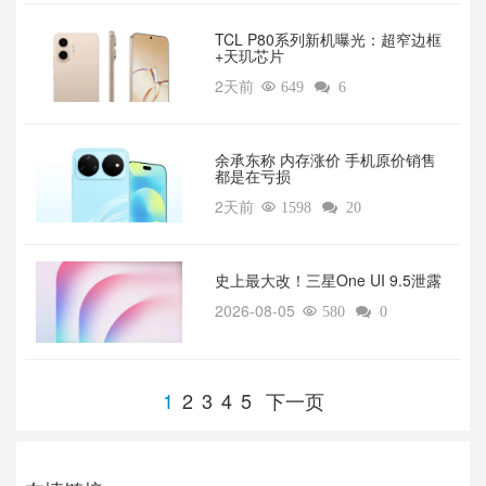
TCL P80系列新机曝光：超窄边框
+天玑芯片
2天前

649

6
余承东称 内存涨价 手机原价销售
都是在亏损
2天前

1598

20
‌史上最大改！三星One UI 9.5泄露
2026-08-05

580

0
1
2
3
4
5
下一页