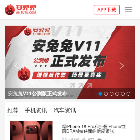
Toggl
navig
Previous
Next


安兔兔V11公测版正式发布
推荐
手机资讯
汽车资讯
曝iPhone 18 Pro和折叠iPhone或
因DRAM短缺面临供应紧张
23小时前