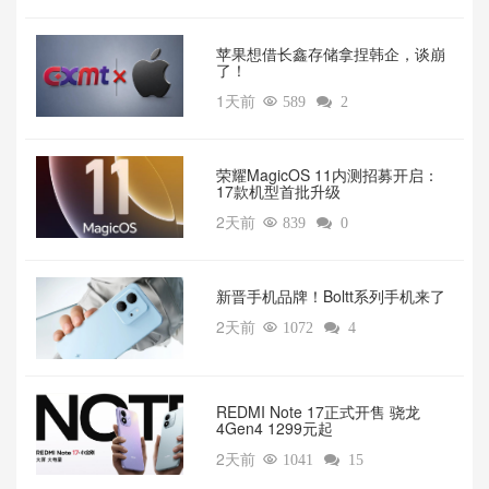
苹果想借长鑫存储拿捏韩企，谈崩
了！
1天前

589

2
荣耀MagicOS 11内测招募开启：
17款机型首批升级
2天前

839

0
新晋手机品牌！Boltt系列手机来了
2天前

1072

4
REDMI Note 17正式开售 骁龙
4Gen4 1299元起
2天前

1041

15