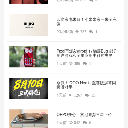

877

4
印度家电末日！小米米家一来全完
蛋
23小时前

787

1
Pixel再爆Android 17触屏Bug 部分
用户游戏和全屏应用中触控失灵
1天前

386

1
杀疯！iQOO Neo11至尊版屏幕同
级没对手
1天前

1267

15
OPPO变心！索尼遭弃三星上位‌
1天前

842

6