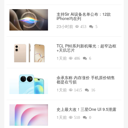
支持Sir AI设备名单公布：12款
iPhone均在列
23小时前

453

5
TCL P80系列新机曝光：超窄边框
+天玑芯片
1天前

486

6
余承东称 内存涨价 手机原价销售
都是在亏损
1天前

1415

16
‌史上最大改！三星One UI 9.5泄露
1天前

510

0