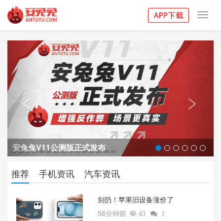
Toggl
navig
Previous
Next


安兔兔V11公测版正式发布
推荐
手机资讯
汽车资讯
别扔！苹果旧设备涨价了‌
56分钟前

43

1