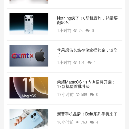
‌Nothing疯了！6新机轰炸，销量要
翻50%‌
1小时前

73

0
苹果想借长鑫存储拿捏韩企，谈崩
了！
1小时前

101

1
荣耀MagicOS 11内测招募开启：
17款机型首批升级
17小时前

589

0
新晋手机品牌！Boltt系列手机来了
18小时前

763

4