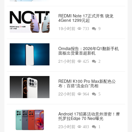
REDMI Note 17正式开售 骁龙
4Gen4 1299元起
19小时前

733

9
Omdia报告：2026年Q1翻新手机
面板出货量首超新机
21小时前

425

2
REDMI K100 Pro Max新配色公
布：百搭“流金白”亮相
22小时前

964

5
Android 17招募活动意外泄密！摩
托罗拉Edge 70 Neo曝光
23小时前

403

1