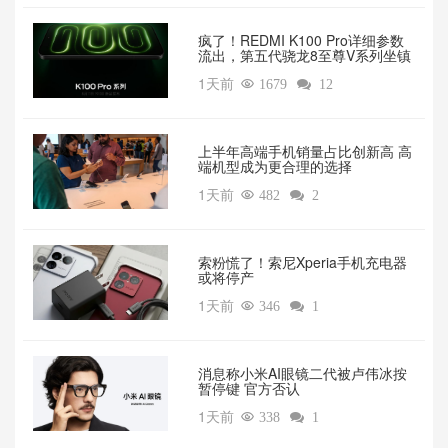
疯了！REDMI K100 Pro详细参数
流出，第五代骁龙8至尊V系列坐镇‌
1天前

1679

12
上半年高端手机销量占比创新高 高
端机型成为更合理的选择
1天前

482

2
索粉慌了！索尼Xperia手机充电器
或将停产
1天前

346

1
消息称小米AI眼镜二代被卢伟冰按
暂停键 官方否认
1天前

338

1