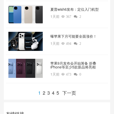
夏普wish6发布：定位入门机型
1天前

367

2
曝苹果下月可能要全面涨价！
1天前

494

2
苹果9月发布会开始筹备 折叠
iPhone等至少5款新品将亮相
1天前

473

0
1
2
3
4
5
下一页
友情链接