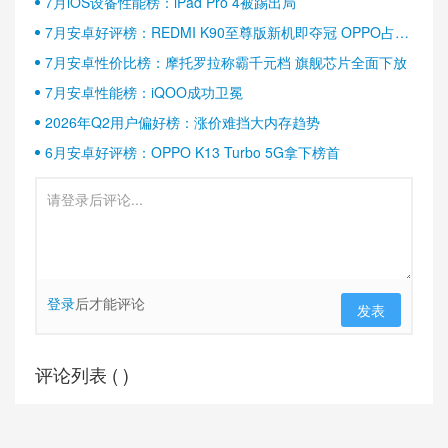
7月iOS设备性能榜：iPad Pro 4被踢出局
7月安卓好评榜：REDMI K90至尊版新机即夺冠 OPPO占据
半壁江山
7月安卓性价比榜：摩托罗拉称霸千元档 旗舰芯片全面下放
7月安卓性能榜：iQOO成功卫冕
2026年Q2用户偏好榜：涨价难挡大内存趋势
6月安卓好评榜：OPPO K13 Turbo 5G拿下榜首
登录
后才能评论
发表
评论列表 (
)