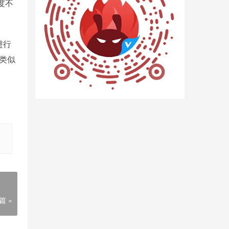
度不
进行
土类似
篇 »