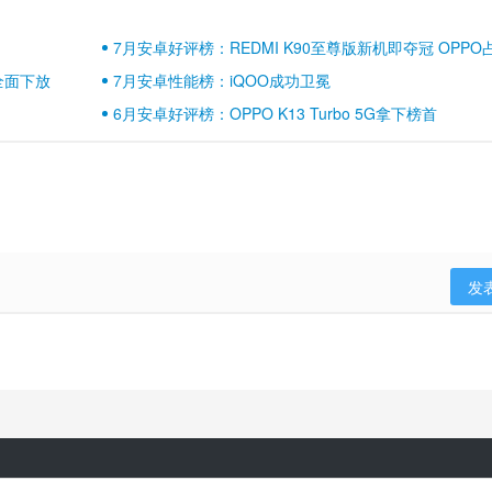
7月安卓好评榜：REDMI K90至尊版新机即夺冠 OPPO
壁江山
全面下放
7月安卓性能榜：iQOO成功卫冕
6月安卓好评榜：OPPO K13 Turbo 5G拿下榜首
发
隐私政策
用户协议
登录政策
京ICP备17041489号-2