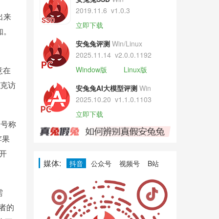
2019.11.6
v1.0.3
出来
立即下载
知。
安兔兔评测
Win/Linux
2025.11.14
v2.0.0.1192
意在
Window版
Linux版
库克访
安兔兔AI大模型评测
Win
2025.10.20
v1.1.0.1103
立即下载
了号称
苹果
费开
媒体:
抖音
公众号
视频号
B站
需
者的