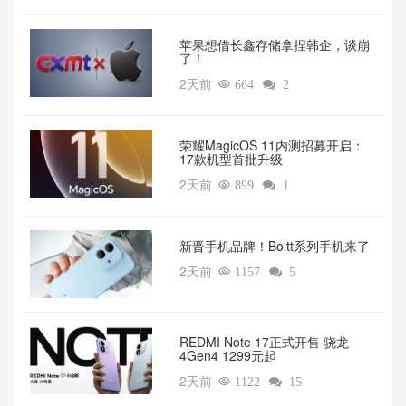
苹果想借长鑫存储拿捏韩企，谈崩
了！
2天前

664

2
荣耀MagicOS 11内测招募开启：
17款机型首批升级
2天前

899

1
新晋手机品牌！Boltt系列手机来了
2天前

1157

5
REDMI Note 17正式开售 骁龙
4Gen4 1299元起
2天前

1122

15