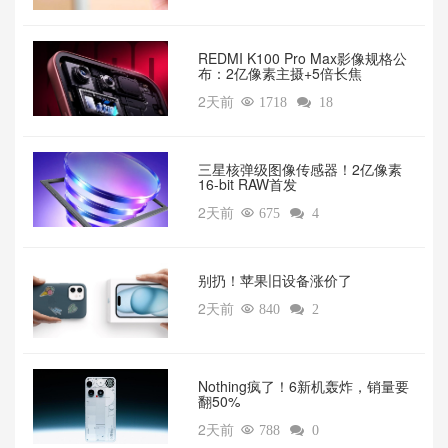
REDMI K100 Pro Max影像规格公
布：2亿像素主摄+5倍长焦
2天前

1718

18
三星核弹级图像传感器！2亿像素
16-bit RAW首发
2天前

675

4
别扔！苹果旧设备涨价了‌
2天前

840

2
‌Nothing疯了！6新机轰炸，销量要
翻50%‌
2天前

788

0