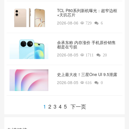
TCL P80系列新机曝光：超窄边框
+天玑芯片
2026-08-06

729

6
余承东称 内存涨价 手机原价销售
都是在亏损
2026-08-05

1711

20
‌史上最大改！三星One UI 9.5泄露
2026-08-05

616

0
1
2
3
4
5
下一页