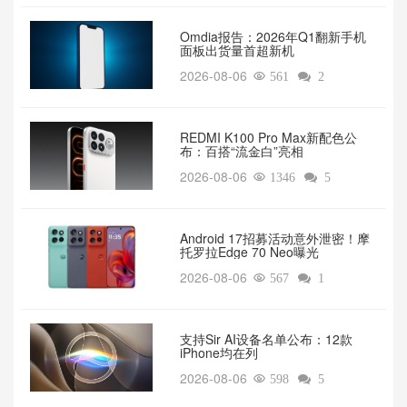
Omdia报告：2026年Q1翻新手机
面板出货量首超新机
2026-08-06

561

2
REDMI K100 Pro Max新配色公
布：百搭“流金白”亮相
2026-08-06

1346

5
Android 17招募活动意外泄密！摩
托罗拉Edge 70 Neo曝光
2026-08-06

567

1
支持Sir AI设备名单公布：12款
iPhone均在列
2026-08-06

598

5