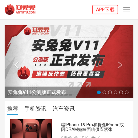
Toggl
navig
Previous
Next


安兔兔V11公测版正式发布
推荐
手机资讯
汽车资讯
曝iPhone 18 Pro和折叠iPhone或
因DRAM短缺面临供应紧张
2天前