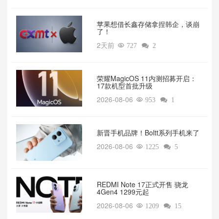
苹果想借长鑫存储拿捏韩企，谈崩
了！
2天前

727

2
荣耀MagicOS 11内测招募开启：
17款机型首批升级
2026-08-06

953

1
新晋手机品牌！Boltt系列手机来了
2026-08-06

1225

5
REDMI Note 17正式开售 骁龙
4Gen4 1299元起
2026-08-06

1209

15