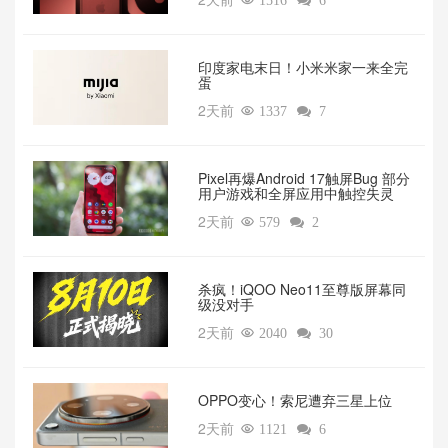

1516

6
印度家电末日！小米米家一来全完
蛋
2天前

1337

7
Pixel再爆Android 17触屏Bug 部分
用户游戏和全屏应用中触控失灵
2天前

579

2
杀疯！iQOO Neo11至尊版屏幕同
级没对手
2天前

2040

30
OPPO变心！索尼遭弃三星上位‌
2天前

1121

6