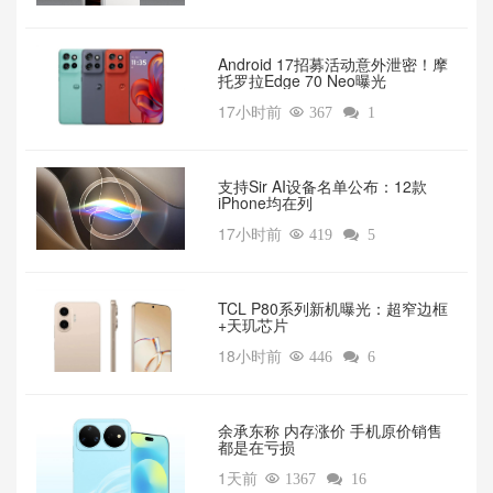
Android 17招募活动意外泄密！摩
托罗拉Edge 70 Neo曝光
17小时前

367

1
支持Sir AI设备名单公布：12款
iPhone均在列
17小时前

419

5
TCL P80系列新机曝光：超窄边框
+天玑芯片
18小时前

446

6
余承东称 内存涨价 手机原价销售
都是在亏损
1天前

1367

16