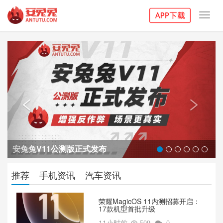
Toggl
navig
Previous
Next


安兔兔V11公测版正式发布
推荐
手机资讯
汽车资讯
荣耀MagicOS 11内测招募开启：
17款机型首批升级
11小时前