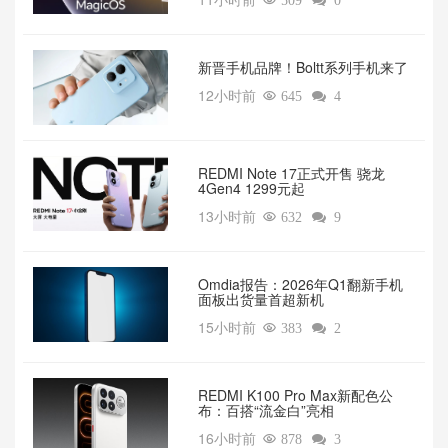

509

0
新晋手机品牌！Boltt系列手机来了
12小时前

645

4
REDMI Note 17正式开售 骁龙
4Gen4 1299元起
13小时前

632

9
Omdia报告：2026年Q1翻新手机
面板出货量首超新机
15小时前

383

2
REDMI K100 Pro Max新配色公
布：百搭“流金白”亮相
16小时前

878

3