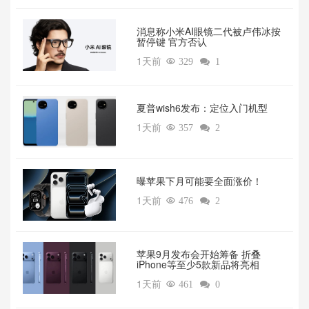
消息称小米AI眼镜二代被卢伟冰按
暂停键 官方否认
1天前

329

1
夏普wish6发布：定位入门机型
1天前

357

2
曝苹果下月可能要全面涨价！
1天前

476

2
苹果9月发布会开始筹备 折叠
iPhone等至少5款新品将亮相
1天前

461

0