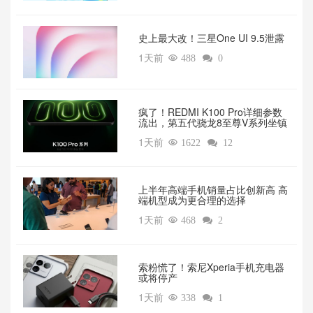
‌史上最大改！三星One UI 9.5泄露
1天前

488

0
疯了！REDMI K100 Pro详细参数
流出，第五代骁龙8至尊V系列坐镇‌
1天前

1622

12
上半年高端手机销量占比创新高 高
端机型成为更合理的选择
1天前

468

2
索粉慌了！索尼Xperia手机充电器
或将停产
1天前

338

1