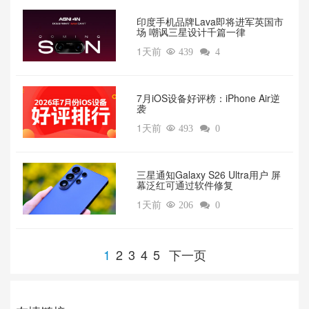
印度手机品牌Lava即将进军英国市
场 嘲讽三星设计千篇一律
1天前

439

4
7月iOS设备好评榜：iPhone Air逆
袭
1天前

493

0
三星通知Galaxy S26 Ultra用户 屏
幕泛红可通过软件修复
1天前

206

0
1
2
3
4
5
下一页