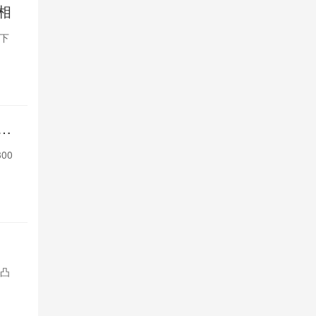
相
苹果9月发
屏下
苹果9月发布会将推
Face ID和
1天前

408
一
印度手机品
律
00
印度手机品牌L
英镑以下原生
1天前

417
7月iOS设
比凸
安兔兔好评榜中，
显；iPad Pr
1天前

452