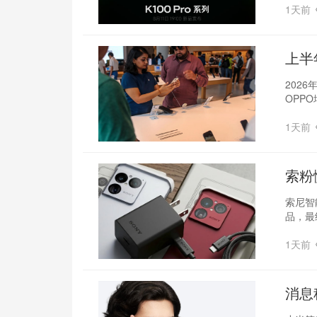
1天前
上半
择
202
OPP
1天前
索粉
索尼智
品，最
1天前
消息