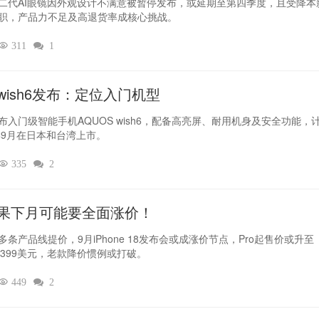
二代AI眼镜因外观设计不满意被暂停发布，或延期至第四季度，且受降本
职，产品力不足及高退货率成核心挑战。

311

1
wish6发布：定位入门机型
布入门级智能手机AQUOS wish6，配备高亮屏、耐用机身及安全功能，
6年9月在日本和台湾上市。

335

2
果下月可能要全面涨价！
多条产品线提价，9月iPhone 18发布会或成涨价节点，Pro起售价或升至
9-1399美元，老款降价惯例或打破。

449

2