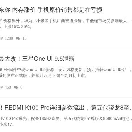
东称 内存涨价 手机原价销售都是在亏损
片价格飙升，华为、小米等手机厂商被迫涨价，中低端市场受影响最大，
计上涨15%-25%。

1288

15
最大改！三星One UI 9.5泄露
6 FE固件中现One UI 9.5资源，设计风格更新，预计搭载One UI 9出厂
7系列发布正式版，并预计八月下旬至九月初上市。

468

0
！REDMI K100 Pro详细参数流出，第五代骁龙8至
坐镇‌
I K100 Pro曝光，配备185Hz直屏、第五代骁龙8至尊版及8580mAh电池
小米17。