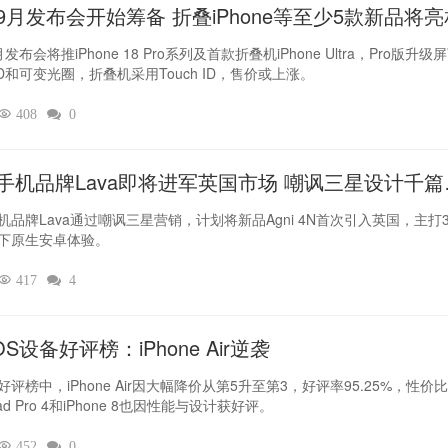
9月发布会开始筹备 折叠iPhone等至少5款新品将亮
发布会将推iPhone 18 Pro系列及首款折叠机iPhone Ultra，Pro版升级
 ID和可变光圈，折叠机采用Touch ID，售价或上涨。

408

0
手机品牌Lava即将进军英国市场 嘲讽三星设计千篇
机品牌Lava通过嘲讽三星营销，计划将新品Agni 4N首次引入英国，主打3
下原生安卓体验。

417

4
OS设备好评榜：iPhone Air逆袭
好评榜中，iPhone Air因大幅降价从第5升至第3，好评率95.25%，性价
ad Pro 4和iPhone 8也因性能与设计获好评。

452

0