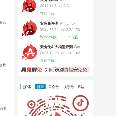
2019.11.6
v1.0.3
荣耀Mag
立即下载
打液态
荣耀开启Magi
安兔兔评测
Win/Linux
玻璃透明UI，
2025.11.14
v2.0.0.1192
Window版
Linux版
6小时前

39
安兔兔AI大模型评测
Win
2025.10.20
v1.1.0.1103
新晋手机品
立即下载
载紫
印度智能手表品
光展锐芯片，定
7小时前

46
媒体:
抖音
公众号
视频号
B站
REDMI N
Ah电
REDMI No
池和骁龙4平