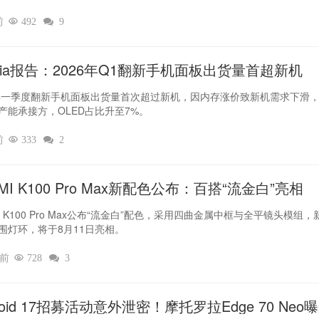
前

492

9
dia报告：2026年Q1翻新手机面板出货量首超新机
6年一季度翻新手机面板出货量首次超过新机，因内存涨价致新机需求下滑
产能承接方，OLED占比升至7%。
前

333

2
MI K100 Pro Max新配色公布：百搭“流金白”亮相
I K100 Pro Max公布“流金白”配色，采用四曲金属中框与全平镜头模组，
围灯环，将于8月11日亮相。
时前

728

3
roid 17招募活动意外泄密！摩托罗拉Edge 70 Neo