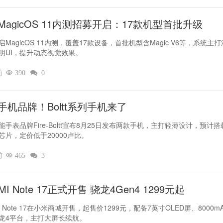
MagicOS 11内测招募开启：17款机型首批升级
MagicOS 11内测，覆盖17款设备，首批机型含Magic V6等，系统主
明UI，提升动态视觉效果。
前

390

0
手机品牌！Boltt系列手机来了
能手表品牌Fire-Boltt宣布8月25日发布两款手机，主打轻薄设计，预计搭
芯片，定价低于20000卢比。
前

465

3
MI Note 17正式开售 骁龙4Gen4 1299元起
I Note 17在小米商城开售，起售价1299元，配备7英寸OLED屏、8000m
龙4平台，主打大屏长续航。