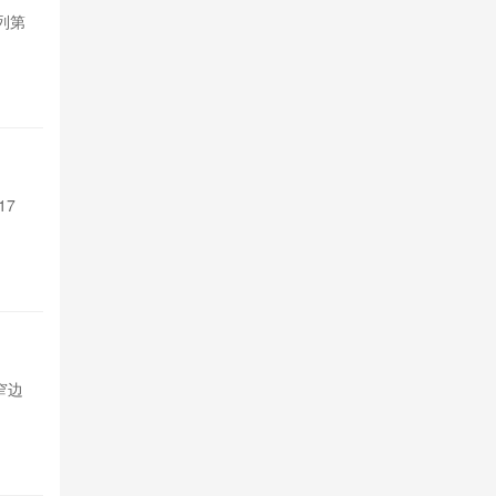
系列第
摩托罗拉Edge
五款紧凑机型
12小时前

3
支持Sir 
17
苹果Siri A
Pro系列和M4以
12小时前

3
TCL P
超窄边
TCL发布P80与
框，基础款配
12小时前

3