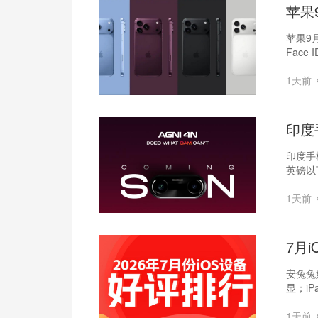
苹果
苹果9月
Face
1天前
印度
律
印度手
英镑以
1天前
7月i
安兔兔
显；iP
1天前