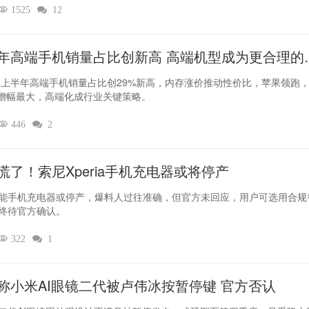

1525

12
年高端手机销量占比创新高 高端机型成为更合理的
6年上半年高端手机销量占比创29%新高，内存涨价推动性价比，苹果领跑
O增幅最大，高端化成行业关键策略。

446

2
慌了！索尼Xperia手机充电器或将停产
能手机充电器或停产，爆料人过往准确，但官方未回应，用户可选用合规
终待官方确认。

322

1
称小米AI眼镜二代被卢伟冰按暂停键 官方否认