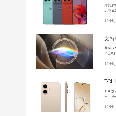
摩托罗拉
五款紧
12小
支持S
苹果S
Pro系
12小
TC
TCL发
框，基
12小