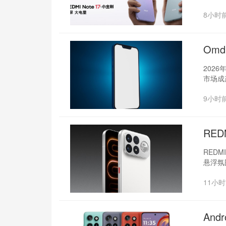
8小时
Om
202
市场成
9小时
RED
REDM
悬浮氛
11小
And