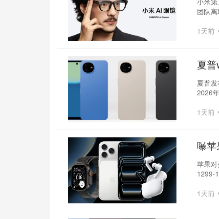
小米第
团队离
1天前
夏普
夏普发
202
1天前
曝苹
苹果对
129
1天前