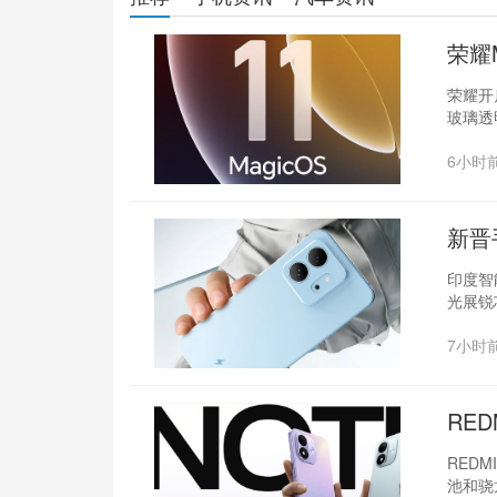
荣耀
荣耀开启
玻璃透
6小时
新晋
印度智
光展锐
7小时
RED
REDM
池和骁