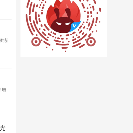
8小时前

49
Omdia
，翻新
2026年一
市场成产能承接
9小时前

33
REDMI 
新增
REDMI K1
悬浮氛围灯环，
11小时前

7
曝光
Androi