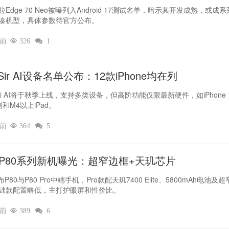
Edge 70 Neo被曝列入Android 17测试名单，暗示其开发成熟，或成
凑机型，具体参数待官方公布。
时前

326

1
ir AI设备名单公布：12款iPhone均在列
iri AI将于秋季上线，支持多类设备，但高阶功能仅限最新硬件，如iPhone 
列和M4以上iPad。
时前

364

5
L P80系列新机曝光：超窄边框+天玑芯片
布P80与P80 Pro中端手机，Pro款配天玑7400 Elite、5800mAh电池及
础款配置略低，主打护眼屏和性价比。
时前

389

6