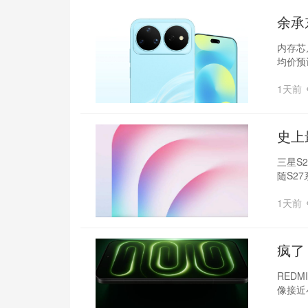
余承
内存芯
均价预
1天前
‌史上
三星S2
随S2
1天前
疯了
系列
REDM
像接近