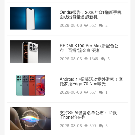
Omdia报告：2026年Q1翻新手机
面板出货量首超新机
2026-08-06

562

2
REDMI K100 Pro Max新配色公
布：百搭“流金白”亮相
2026-08-06

1348

5
Android 17招募活动意外泄密！摩
托罗拉Edge 70 Neo曝光
2026-08-06

567

1
支持Sir AI设备名单公布：12款
iPhone均在列
2026-08-06

599

5