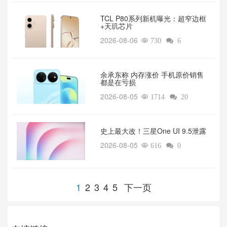
TCL P80系列新机曝光：超窄边框
+天玑芯片
2026-08-06

730

6
余承东称 内存涨价 手机原价销售
都是在亏损
2026-08-05

1714

20
‌史上最大改！三星One UI 9.5泄露
2026-08-05

616

0
1
2
3
4
5
下一页