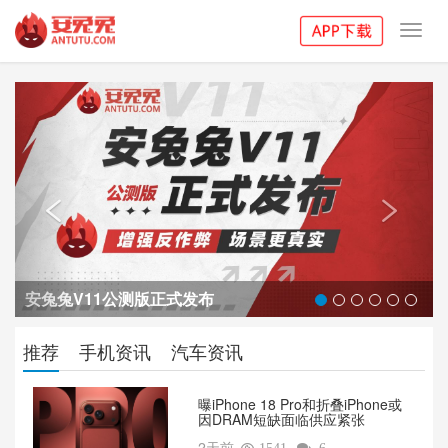
Toggl
navig
Previous
Next


安兔兔V11公测版正式发布
推荐
手机资讯
汽车资讯
曝iPhone 18 Pro和折叠iPhone或
因DRAM短缺面临供应紧张
2天前