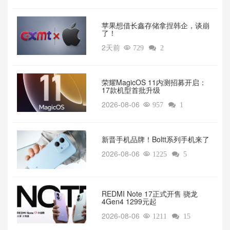
苹果想借长鑫存储拿捏韩企，谈崩
了！
2天前

729

2
荣耀MagicOS 11内测招募开启：
17款机型首批升级
2026-08-06

957

1
新晋手机品牌！Boltt系列手机来了
2026-08-06

1225

5
REDMI Note 17正式开售 骁龙
4Gen4 1299元起
2026-08-06

1211

15