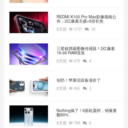
REDMI K100 Pro Max影像规格公
布：2亿像素主摄+5倍长焦
2天前

1737

18
三星核弹级图像传感器！2亿像素
16-bit RAW首发
2天前

679

4
别扔！苹果旧设备涨价了‌
2天前

845

2
‌Nothing疯了！6新机轰炸，销量要
翻50%‌
2天前

789

0