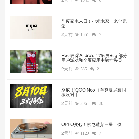

1541

6
印度家电末日！小米米家一来全完
蛋
2天前

1351

7
Pixel再爆Android 17触屏Bug 部分
用户游戏和全屏应用中触控失灵
2天前

585

2
杀疯！iQOO Neo11至尊版屏幕同
级没对手
2天前

2061

30
OPPO变心！索尼遭弃三星上位‌
2天前

1129

7