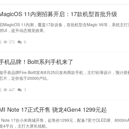
MagicOS 11内测招募开启：17款机型首批升级
MagicOS 11内测，覆盖17款设备，首批机型含Magic V6等，系统主
明UI，提升动态视觉效果。
前

372

0
手机品牌！Boltt系列手机来了
能手表品牌Fire-Boltt宣布8月25日发布两款手机，主打轻薄设计，预计搭
芯片，定价低于20000卢比。
前

447

3
MI Note 17正式开售 骁龙4Gen4 1299元起
I Note 17在小米商城开售，起售价1299元，配备7英寸OLED屏、8000m
龙4平台，主打大屏长续航。