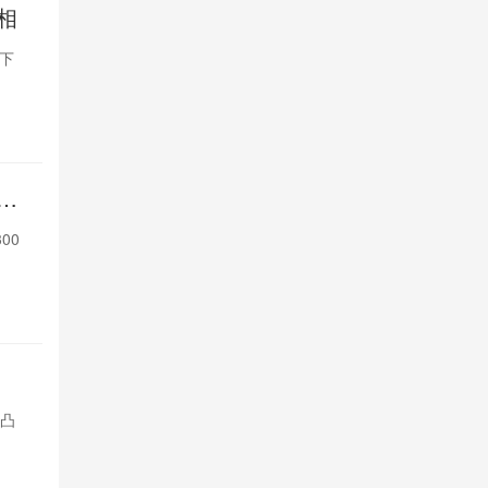
相
苹果9月发
屏下
苹果9月发布会将推
Face ID和
1天前

406
一
印度手机品
律
00
印度手机品牌L
英镑以下原生
1天前

417
7月iOS设
比凸
安兔兔好评榜中，
显；iPad Pr
1天前

450