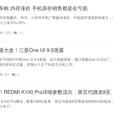
东称 内存涨价 手机原价销售都是在亏损
片价格飙升，华为、小米等手机厂商被迫涨价，中低端市场受影响最大，
计上涨15%-25%。

1285

15
最大改！三星One UI 9.5泄露
6 FE固件中现One UI 9.5资源，设计风格更新，预计搭载One UI 9出厂
7系列发布正式版，并预计八月下旬至九月初上市。

467

0
！REDMI K100 Pro详细参数流出，第五代骁龙8至
坐镇‌
I K100 Pro曝光，配备185Hz直屏、第五代骁龙8至尊版及8580mAh电池
小米17。