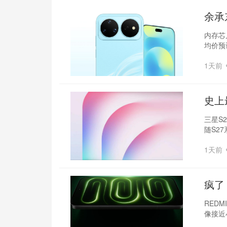
余承
内存芯
均价预
1天前
‌史上
三星S2
随S2
1天前
疯了
系列
REDM
像接近