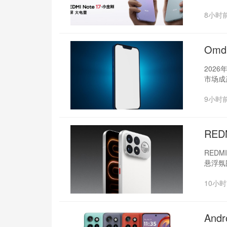
8小时
Om
202
市场成
9小时
RED
REDM
悬浮氛
10小
And