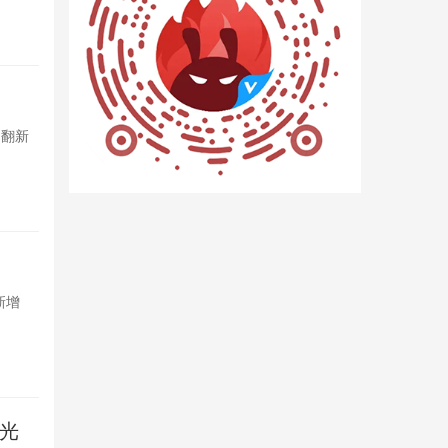
8小时前

47
Omdia
，翻新
2026年一
市场成产能承接
9小时前

32
REDMI 
新增
REDMI K1
悬浮氛围灯环，
10小时前

7
曝光
Androi