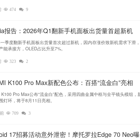
前

474

9
dia报告：2026年Q1翻新手机面板出货量首超新机
6年一季度翻新手机面板出货量首次超过新机，因内存涨价致新机需求下滑
产能承接方，OLED占比升至7%。
前

323

2
MI K100 Pro Max新配色公布：百搭“流金白”亮相
I K100 Pro Max公布“流金白”配色，采用四曲金属中框与全平镜头模组，
围灯环，将于8月11日亮相。
时前

709

3
roid 17招募活动意外泄密！摩托罗拉Edge 70 Neo