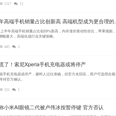

1517

12
年高端手机销量占比创新高 高端机型成为更合理的
6年上半年高端手机销量占比创29%新高，内存涨价推动性价比，苹果领跑
O增幅最大，高端化成行业关键策略。

445

2
慌了！索尼Xperia手机充电器或将停产
能手机充电器或停产，爆料人过往准确，但官方未回应，用户可选用合规
终待官方确认。

322

1
称小米AI眼镜二代被卢伟冰按暂停键 官方否认