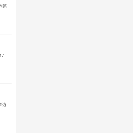
系列第
摩托罗拉Edge
五款紧凑机型
11小时前

3
支持Sir 
17
苹果Siri A
Pro系列和M4以
12小时前

3
TCL P
超窄边
TCL发布P80与
框，基础款配
12小时前

3