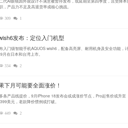
二代AI眼镜因外观设计不满意被暂停发布，或延期至第四季度，且受降本
职，产品力不足及高退货率成核心挑战。

309

1
wish6发布：定位入门机型
布入门级智能手机AQUOS wish6，配备高亮屏、耐用机身及安全功能，
6年9月在日本和台湾上市。

334

2
果下月可能要全面涨价！
多条产品线提价，9月iPhone 18发布会或成涨价节点，Pro起售价或升至
9-1399美元，老款降价惯例或打破。

449

2