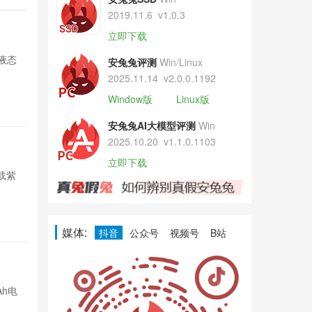
2019.11.6
v1.0.3
荣耀Mag
立即下载
打液态
荣耀开启Magi
安兔兔评测
Win/Linux
玻璃透明UI，
2025.11.14
v2.0.0.1192
Window版
Linux版
6小时前

37
安兔兔AI大模型评测
Win
2025.10.20
v1.1.0.1103
新晋手机品
立即下载
载紫
印度智能手表品
光展锐芯片，定
6小时前

44
媒体:
抖音
公众号
视频号
B站
REDMI N
Ah电
REDMI No
池和骁龙4平