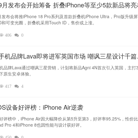
9月发布会开始筹备 折叠iPhone等至少5款新品将亮
发布会将推iPhone 18 Pro系列及首款折叠机iPhone Ultra，Pro版升级
 ID和可变光圈，折叠机采用Touch ID，售价或上涨。

406

0
手机品牌Lava即将进军英国市场 嘲讽三星设计千篇
机品牌Lava通过嘲讽三星营销，计划将新品Agni 4N首次引入英国，主打3
下原生安卓体验。

417

4
OS设备好评榜：iPhone Air逆袭
好评榜中，iPhone Air因大幅降价从第5升至第3，好评率95.25%，性价
ad Pro 4和iPhone 8也因性能与设计获好评。

450

0