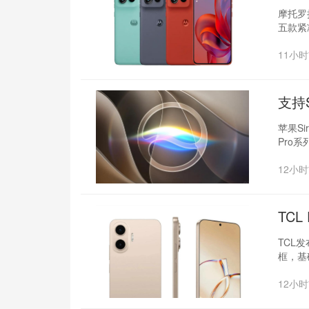
摩托罗拉
五款紧
11小
支持S
苹果S
Pro系
12小
TC
TCL发
框，基
12小