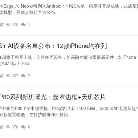
Edge 70 Neo被曝列入Android 17测试名单，暗示其开发成熟，或成
凑机型，具体参数待官方公布。
时前

320

1
ir AI设备名单公布：12款iPhone均在列
iri AI将于秋季上线，支持多类设备，但高阶功能仅限最新硬件，如iPhone 
列和M4以上iPad。
时前

357

5
L P80系列新机曝光：超窄边框+天玑芯片
布P80与P80 Pro中端手机，Pro款配天玑7400 Elite、5800mAh电池及
础款配置略低，主打护眼屏和性价比。
时前

376

6