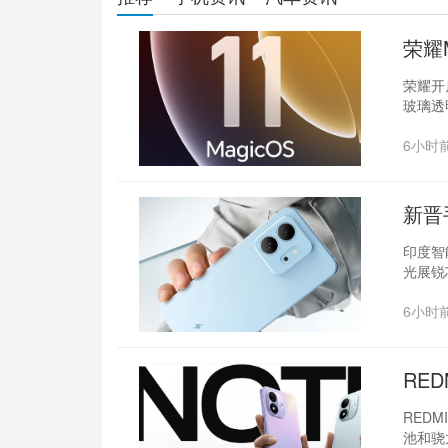
荣耀
荣耀开启
玻璃透
6小时
新晋
印度智
光展锐
6小时
RED
REDM
池和骁