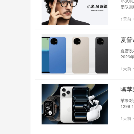
小米第
团队离
1天前
夏普
夏普发
202
1天前
曝苹
苹果对
129
1天前