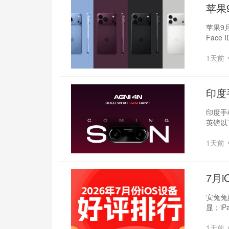
苹果
苹果9月
Face
1天前
印度
律
印度手
英镑以
1天前
7月i
安兔兔
显；iP
1天前