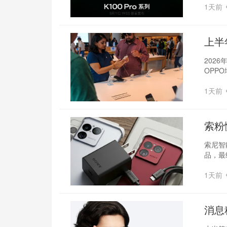
1天前
上半
择
202
OPP
1天前
索粉
索尼智
品，最
1天前
消息