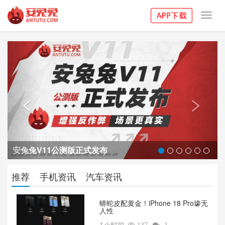
Toggl
navig
Previous
Next


安兔兔V11公测版正式发布
推荐
手机资讯
汽车资讯
蟒蛇皮配黄金！iPhone 18 Pro壕无
人性
1小时前