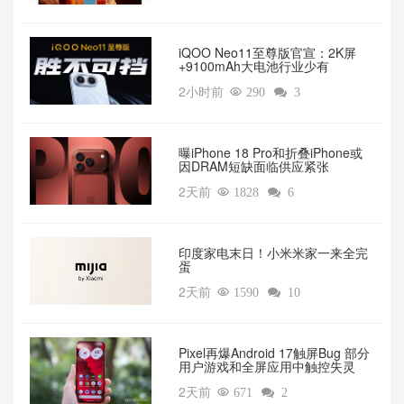
iQOO Neo11至尊版官宣：2K屏
+9100mAh大电池行业少有
2小时前

290

3
曝iPhone 18 Pro和折叠iPhone或
因DRAM短缺面临供应紧张
2天前

1828

6
印度家电末日！小米米家一来全完
蛋
2天前

1590

10
Pixel再爆Android 17触屏Bug 部分
用户游戏和全屏应用中触控失灵
2天前

671

2