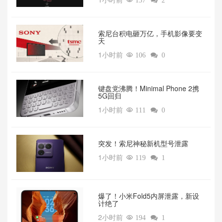

137

2
索尼台积电砸万亿，手机影像要变
天‌
1小时前

106

0
键盘党沸腾！Minimal Phone 2携
5G回归‌
1小时前

111

0
突发！索尼神秘新机型号泄露‌
1小时前

119

1
爆了！小米Fold5内屏泄露，新设
计绝了‌
2小时前

194

1