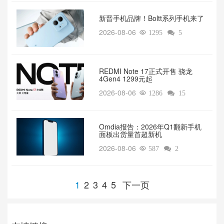
新晋手机品牌！Boltt系列手机来了
2026-08-06

1295

5
REDMI Note 17正式开售 骁龙
4Gen4 1299元起
2026-08-06

1286

15
Omdia报告：2026年Q1翻新手机
面板出货量首超新机
2026-08-06

587

2
1
2
3
4
5
下一页