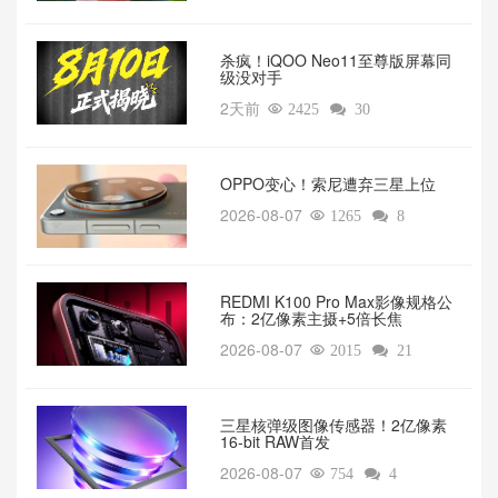
杀疯！iQOO Neo11至尊版屏幕同
级没对手
2天前

2425

30
OPPO变心！索尼遭弃三星上位‌
2026-08-07

1265

8
REDMI K100 Pro Max影像规格公
布：2亿像素主摄+5倍长焦
2026-08-07

2015

21
三星核弹级图像传感器！2亿像素
16-bit RAW首发
2026-08-07

754

4