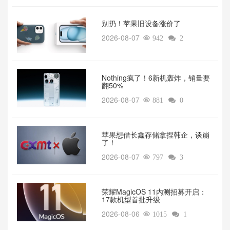
别扔！苹果旧设备涨价了‌
2026-08-07

942

2
‌Nothing疯了！6新机轰炸，销量要
翻50%‌
2026-08-07

881

0
苹果想借长鑫存储拿捏韩企，谈崩
了！
2026-08-07

797

3
荣耀MagicOS 11内测招募开启：
17款机型首批升级
2026-08-06

1015

1